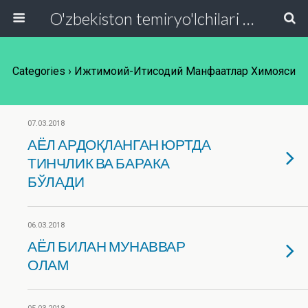
O'zbekiston temiryo'lchilari va transport quruvchilari kasaba uyushmasi Respublika Kengashi
Categories ›
Ижтимоий-Иқтисодий Манфаатлар Химояси
07.03.2018
АЁЛ АРДОҚЛАНГАН ЮРТДА
ТИНЧЛИК ВА БАРАКА
БЎЛАДИ
06.03.2018
АЁЛ БИЛАН МУНАВВАР
ОЛАМ