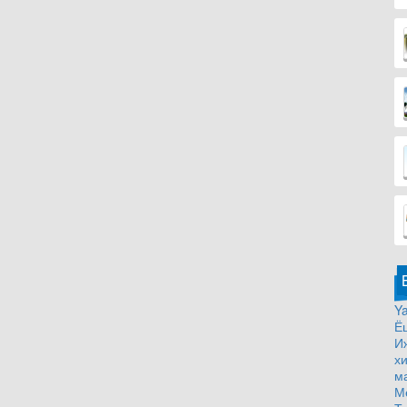
Ya
Ё
И
х
м
М