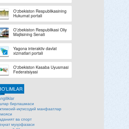
O‘zbekiston Respublikasining
Hukumat portali
O’zbekiston Respublikasi Oliy
Majlisining Senati
Yagona interaktiv davlat
xizmatlari portali
O'zbekiston Kasaba Uyusmasi
Federatsiyasi
BO’LIMLAR
ngiliklar
шлар бирлашмаси
жтимоий-иқтисодий манфаатлар
имояси
аданият ва спорт
еҳнат муҳофазаси