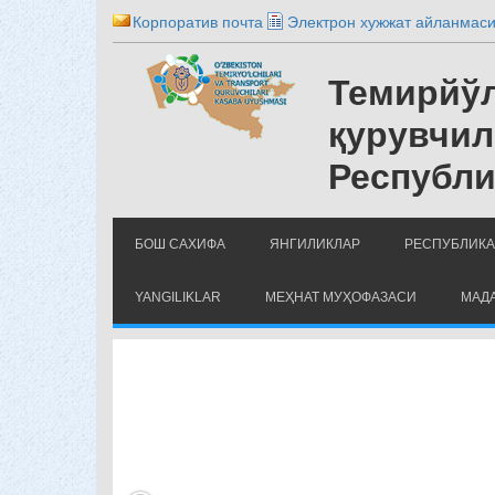
Корпоратив почта
Электрон хужжат айланмас
Темирйўл
қурувчил
Республи
БОШ САХИФА
ЯНГИЛИКЛАР
РЕСПУБЛИКА
YANGILIKLAR
МЕҲНАТ МУҲОФАЗАСИ
МАДА