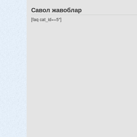
Савол жавоблар
[faq cat_id=»5″]