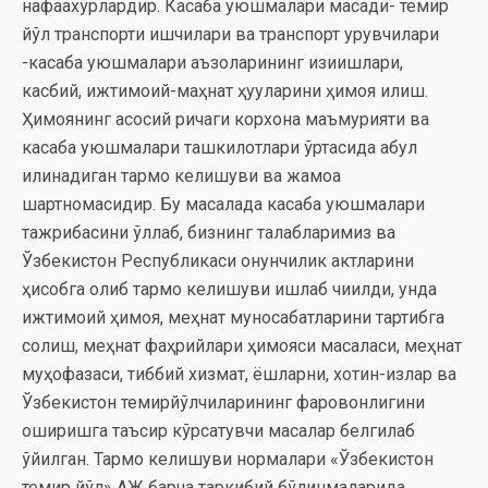
нафақахўрлардир. Касаба уюшмалари мақсади- темир
йўл транспорти ишчилари ва транспорт қурувчилари
-касаба уюшмалари аъзоларининг қизиқишлари,
касбий, ижтимоий-маҳнат ҳуқуқларини ҳимоя қилиш.
Ҳимоянинг асосий ричаги корхона маъмурияти ва
касаба уюшмалари ташкилотлари ўртасида қабул
қилинадиган тармоқ келишуви ва жамоа
шартномасидир. Бу масалада касаба уюшмалари
тажрибасини қўллаб, бизнинг талабларимиз ва
Ўзбекистон Республикаси қонунчилик актларини
ҳисобга олиб тармоқ келишуви ишлаб чиқилди, унда
ижтимоий ҳимоя, меҳнат муносабатларини тартибга
солиш, меҳнат фаҳрийлари ҳимояси масаласи, меҳнат
муҳофазаси, тиббий хизмат, ёшларни, хотин-қизлар ва
Ўзбекистон темирйўлчиларининг фаровонлигини
оширишга таъсир кўрсатувчи масалар белгилаб
қўйилган. Тармоқ келишуви нормалари «Ўзбекистон
темир йўл» АЖ барча таркибий бўлинмаларида