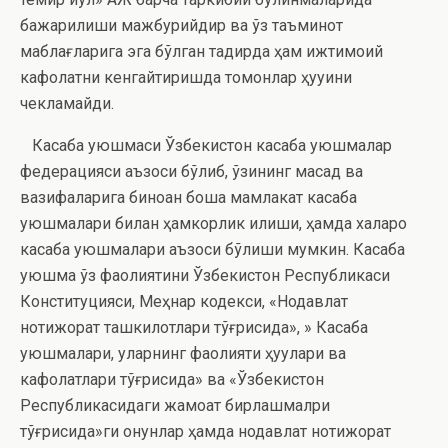
бажарилиши мажбурийдир ва ўз таъминот
маблағларига эга бўлган тақдирда ҳам ижтимоий
кафолатни кенгайтиришда томонлар ҳуқуқини
чекламайди.
Касаба уюшмаси Ўзбекистон касаба уюшмалар
федерацияси аъзоси бўлиб, ўзининг мақсад ва
вазифаларига биноан бошқа мамлакат касаба
уюшмалари билан ҳамкорлик қилиши, ҳамда халқаро
касаба уюшмалари аъзоси бўлиши мумкин. Касаба
уюшма ўз фаолиятини Ўзбекистон Республикаси
Конституцияси, Меҳнар кодекси, «Нодавлат
нотижорат ташкилотлари тўғрисида», » Касаба
уюшмалари, уларнинг фаолияти ҳуқуқлари ва
кафолатлари тўғрисида» ва «Ўзбекистон
Республикасидаги жамоат бирлашмалри
тўғрисида»ги қонунлар ҳамда нодавлат нотижорат