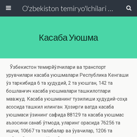
O'zbekiston temiryo'lchilari va transport quruvchilari kasaba uyushmasi Respublika Kengashi
Касаба Уюшма
Ўзбекистон темирйўлчилари ва транспорт
қурувчилари касаба уюшмалари Республика Кенгаши
ўз таркибида 6 та ҳудудий, 2 та уюшган, 142 та
бошланғич касаба уюшмалари ташкилотлари
мавжуд. Касаба уюшманинг тузилиши ҳудудий-соҳа
асосида ташкил қилинган. Ҳозирги вақтда касаба
уюшмаси ўзининг сафида 88129 та касаба уюшмас
аъзосини санаб ўтмоқда, уларинг орасида 76256 та
ишчи, 10667 та талабалар ва ўқувчилар, 1206 та