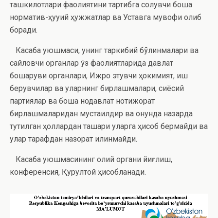
ташкилотлари фаолиятини тартибга солувчи бошқа
норматив-ҳуқуқий ҳужжатлар ва Уставга мувофиқ олиб
боради.
Касаба уюшмаси, унинг таркибий бўлинмалари ва
сайловчи органлар ўз фаолиятларида давлат
бошқаруви органлари, Ижро этувчи ҳокимият, иш
берувчилар ва уларнинг бирлашмалари, сиёсий
партиялар ва бошқа нодавлат нотижорат
бирлашмаларидан мустақилдир ва қонунда назарда
тутилган ҳоллардан ташқари уларга ҳисоб бермайди ва
улар тарафдан назорат қилинмайди.
Касаба уюшмасининг олий органи йиғлиш,
конференсия, Қурултой ҳисобланади.