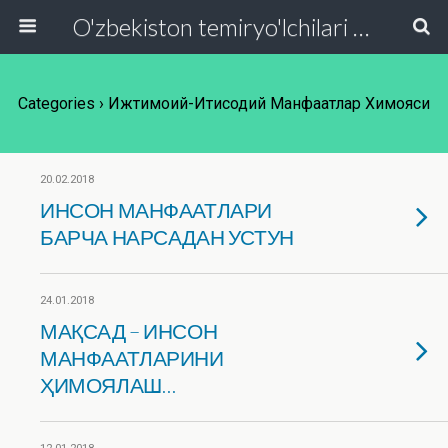
O'zbekiston temiryo'lchilari va transport quruvchilari kasaba uyushmasi Respublika Kengashi
Categories ›
Ижтимоий-Иқтисодий Манфаатлар Химояси
20.02.2018
ИНСОН МАНФААТЛАРИ
БАРЧА НАРСАДАН УСТУН
24.01.2018
МАҚСАД – ИНСОН
МАНФААТЛАРИНИ
ҲИМОЯЛАШ…