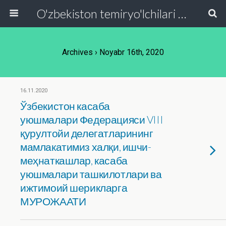
O'zbekiston temiryo'lchilari va transport quruvchilari kasaba uyushmasi Respublika Kengashi
Archives › Noyabr 16th, 2020
16.11.2020
Ўзбекистон касаба
уюшмалари Федерацияси VIII
қурултойи делегатларининг
мамлакатимиз халқи, ишчи-
меҳнаткашлар, касаба
уюшмалари ташкилотлари ва
ижтимоий шерикларга
МУРОЖААТИ