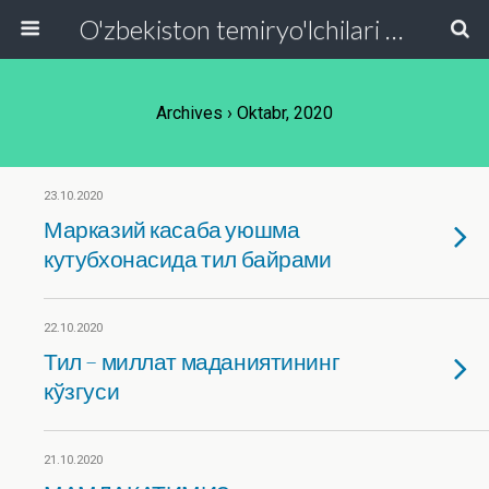
O'zbekiston temiryo'lchilari va transport quruvchilari kasaba uyushmasi Respublika Kengashi
Archives › Oktabr, 2020
23.10.2020
Марказий касаба уюшма
кутубхонасида тил байрами
22.10.2020
Тил – миллат маданиятининг
кўзгуси
21.10.2020