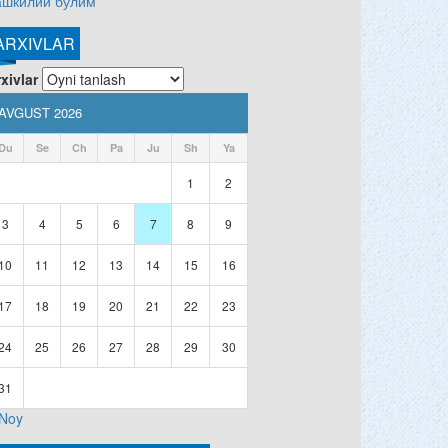
ашкилий бўлим
ARXIVLAR
xivlar
AVGUST 2026
Du
Se
Ch
Pa
Ju
Sh
Ya
1
2
3
4
5
6
7
8
9
10
11
12
13
14
15
16
17
18
19
20
21
22
23
24
25
26
27
28
29
30
31
 Noy