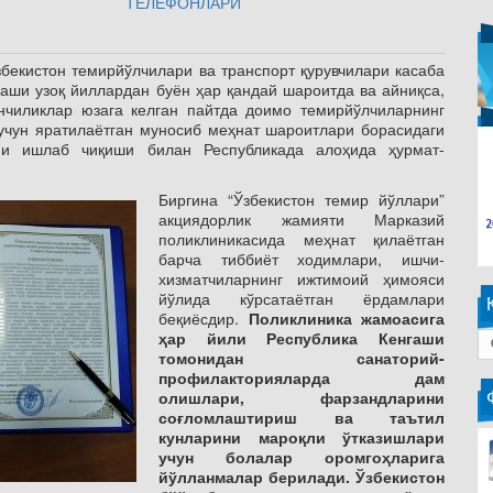
ТЕЛЕФОНЛАРИ
бекистон темирйўлчилари ва транспорт қурувчилари касаба
аши узоқ йиллардан буён ҳар қандай шароитда ва айниқса,
нчиликлар юзага келган пайтда доимо темирйўлчиларнинг
учун яратилаётган муносиб меҳнат шароитлари борасидаги
рни ишлаб чиқиши билан Республикада алоҳида ҳурмат-
Биргина “Ўзбекистон темир йўллари”
акциядорлик жамияти Марказий
поликлиникасида меҳнат қилаётган
барча тиббиёт ходимлари, ишчи-
хизматчиларнинг ижтимоий ҳимояси
йўлида кўрсатаётган ёрдамлари
беқиёсдир.
Поликлиника жамоасига
ҳар йили Республика Кенгаши
томонидан санаторий-
профилакторияларда дам
олишлари, фарзандларини
соғломлаштириш ва таътил
кунларини мароқли ўтказишлари
учун болалар оромгоҳларига
йўлланмалар берилади. Ўзбекистон