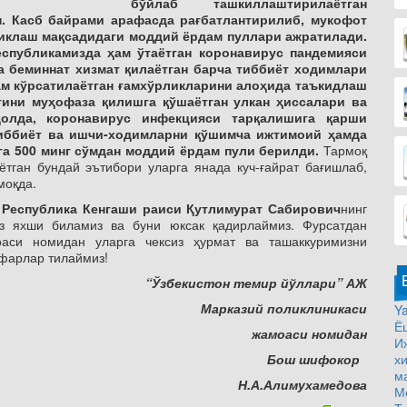
бўйлаб ташкиллаштирилаётган
н. Касб байрами арафасда рағбатлантирилиб, мукофот
тиклаш мақсадидаги моддий ёрдам пуллари ажратилади.
еспубликамизда ҳам ўтаётган коронавирус пандемияси
а беминнат хизмат қилаётган барча тиббиёт ходимлари
ам кўрсатилаётган ғамхўрликларини алоҳида таъкидлаш
иғини муҳофаза қилишга қўшаётган улкан ҳиссалари ва
олда, коронавирус инфекцияси тарқалишига қарши
иббиёт ва ишчи-ходимларни қўшимча ижтимоий ҳамда
а 500 минг сўмдан моддий ёрдам пули берилди.
Тармоқ
тган бундай эътибори уларга янада куч-ғайрат бағишлаб,
моқда.
н
Республика Кенгаши раиси Қутлимурат Сабирович
нинг
из яхши биламиз ва буни юксак қадирлаймиз. Фурсатдан
оаси номидан уларга чексиз ҳурмат ва ташаккуримизни
афарлар тилаймиз!
“Ўзбекистон темир йўллари” АЖ
Марказий поликлиникаси
Ya
Ё
жамоаси номидан
И
Бош шифокор
х
м
Н.А.Алимухамедова
М