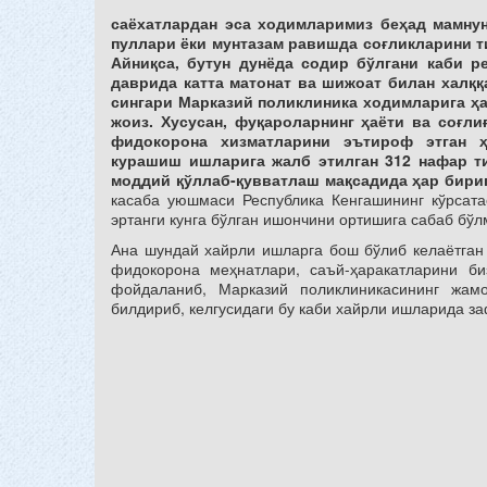
саёхатлардан эса ходимларимиз беҳад мамну
пуллари ёки мунтазам равишда соғликларини 
Айниқса, бутун дунёда содир бўлгани каби р
даврида катта матонат ва шижоат билан халққ
сингари Марказий поликлиника ходимларига ҳ
жоиз. Хусусан, фуқароларнинг ҳаёти ва соғл
фидокорона хизматларини эътироф этган ҳ
курашиш ишларига жалб этилган 312 нафар т
моддий қўллаб-қувватлаш мақсадида ҳар бириг
касаба уюшмаси Республика Кенгашининг кўрсатаё
эртанги кунга бўлган ишончини ортишига сабаб бўл
Ана шундай хайрли ишларга бош бўлиб келаётга
фидокорона меҳнатлари, саъй-ҳаракатларини б
фойдаланиб, Марказий поликлиникасининг жам
билдириб, келгусидаги бу каби хайрли ишларида з