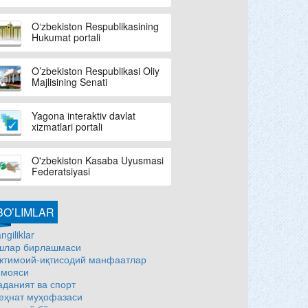
O‘zbekiston Respublikasining
Hukumat portali
O’zbekiston Respublikasi Oliy
Majlisining Senati
Yagona interaktiv davlat
xizmatlari portali
O'zbekiston Kasaba Uyusmasi
Federatsiyasi
BO’LIMLAR
ngiliklar
шлар бирлашмаси
жтимоий-иқтисодий манфаатлар
имояси
аданият ва спорт
еҳнат муҳофазаси