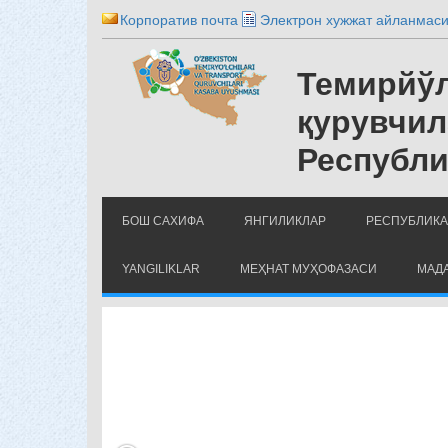
Корпоратив почта
Электрон хужжат айланмас
Темирйўл
қурувчил
Республи
БОШ САХИФА
ЯНГИЛИКЛАР
РЕСПУБЛИКА
YANGILIKLAR
МЕҲНАТ МУҲОФАЗАСИ
МАДА