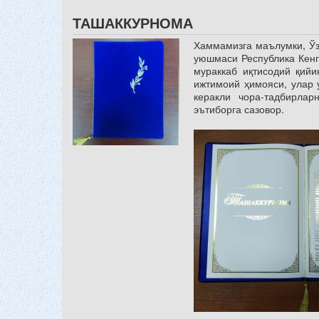
ТАШАККУРНОМА
Хаммамизга маълумки, Ўз
уюшмаси Республика Кенг
мураккаб иқтисодий қийи
ижтимоий ҳимояси, улар 
керакли чора-тадбирла
эътиборга сазовор.