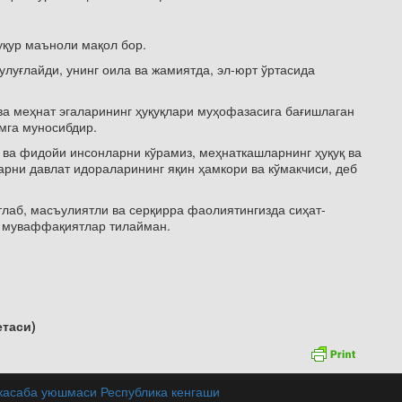
уқур маъноли мақол бор.
улуғлайди, унинг оила ва жамиятда, эл-юрт ўртасида
а меҳнат эгаларининг ҳуқуқлари муҳофазасига бағишлаган
мга муносибдир.
 ва фидойи инсонларни кўрамиз, меҳнаткашларнинг ҳуқуқ ва
ни давлат идораларининг яқин ҳамкори ва кўмакчиси, деб
тлаб, масъулиятли ва серқирра фаолиятингизда сиҳат-
а муваффақиятлар тилайман.
етаси)
 касаба уюшмаси Республика кенгаши