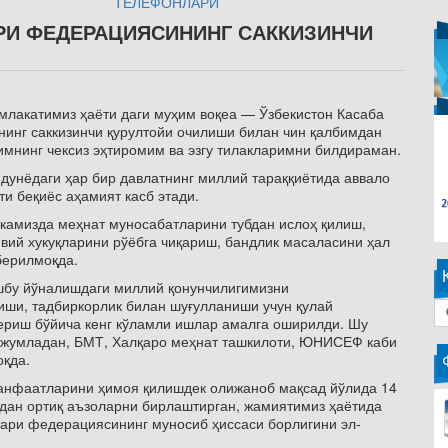
ТЕЛЕФОНЛАРИ
РИ ФЕДЕРАЦИЯСИНИНГ САККИЗИНЧИ
амлакатимиз ҳаёти даги муҳим воқеа — Ўзбекистон Касаба
нг саккизинчи қурултойи очилиши билан чин қалбимдан
зимнинг чексиз эҳтиромим ва эзгу тилакларимни билдираман.
дунёдаги ҳар бир давлатнинг миллий тараққиётида аввало
ти беқиёс аҳамият касб этади.
камизда меҳнат муносабатларини тубдан ислоҳ қилиш,
вий хукуқларини рўёбга чиқариш, бандлик масаласини ҳал
берилмоқда.
ушбу йўналишдаги миллий қонунчилигимизни
иши, тадбиркорлик билан шуғулланиши учун қулай
ериш бўйича кенг кўламли ишлар амалга оширилди. Шу
 жумладан, БМТ, Халқаро меҳнат ташкилоти, ЮНИСЕФ каби
оқда.
манфаатларини ҳимоя қилишдек олижаноб мақсад йўлида 14
ндан ортиқ аъзоларни бирлаштирган, жамиятимиз ҳаётида
лари федерациясининг муносиб ҳиссаси борлигини эл-