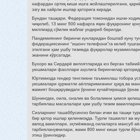
нафардан ортиқ киши ишга жойлаштирилгани, қарий
эзгу ва хайрли ишлар қаторига киради.
Бундан ташқари, Федерация томонидан ишчи-ходим
чиқилиб, 13 минг 500 нафарга яқин фуқаронинг қон
миллиард сўмлик маблағ ундириб берилди.
Пандемиянинг биринчи кунларидан бошлаб куну ту
федерациясининг “ишонч телефони”га келиб тушган
этилгани ҳам ушбу тизимда фуқаролар муаммолари
эканини кўрсатади.
Бухоро ва Сирдарё вилоятларида юз берган табиий
уюшмалари фаоллари аҳолига биринчилар қаторид
Юртимизда гендер тенгликни таъминлаш тобора усту
уюшмалари ҳурматли аёлларимизнинг ҳуқуқ ва ман
жамият бошқарувидаги ўрнини кучайтиришда ўрнак 
Шунингдек, оила, оналик ва болаликни ҳимоя қили
тарбиялаш масалалари ҳам ушбу тизим вакилларин
Сизларнинг ташаббусингиз билан ички ва ташқи ту
бир қатор ишлар қилинмоқда. Турли ташкилот ва му
авлод вакиллари, эҳтиёжманд оилаларга мансуб аё
тарбияланувчилари, жами 800 минг киши турли йўн
этиш ўринлидир.