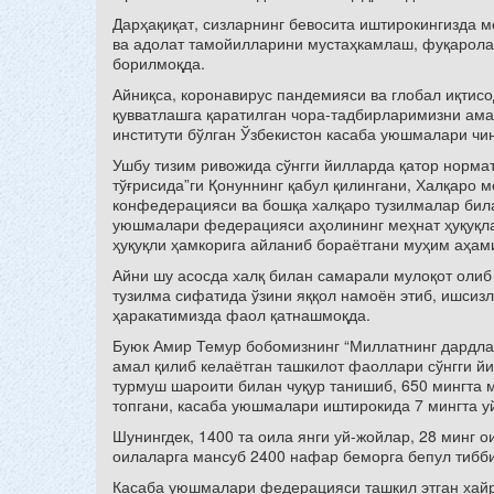
Дарҳақиқат, сизларнинг бевосита иштирокингизда
ва адолат тамойилларини мустаҳкамлаш, фуқарола
борилмоқда.
Айниқса, коронавирус пандемияси ва глобал иқтисо
қувватлашга қаратилган чора-тадбирларимизни ам
институти бўлган Ўзбекистон касаба уюшмалари чи
Ушбу тизим ривожида сўнгги йилларда қатор норма
тўғрисида”ги Қонуннинг қабул қилингани, Халқаро
конфедерацияси ва бошқа халқаро тузилмалар била
уюшмалари федерацияси аҳолининг меҳнат ҳуқуқла
ҳуқуқли ҳамкорига айланиб бораётгани муҳим аҳами
Айни шу асосда халқ билан самарали мулоқот олиб
тузилма сифатида ўзини яққол намоён этиб, ишсиз
ҳаракатимизда фаол қатнашмоқда.
Буюк Амир Темур бобомизнинг “Миллатнинг дардла
амал қилиб келаётган ташкилот фаоллари сўнгги й
турмуш шароити билан чуқур танишиб, 650 мингта 
топгани, касаба уюшмалари иштирокида 7 мингта у
Шунингдек, 1400 та оила янги уй-жойлар, 28 минг
оилаларга мансуб 2400 нафар беморга бепул тибби
Касаба уюшмалари федерацияси ташкил этган хайр