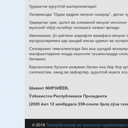
Ҳурматли курултой иштирокчилари!
Халқимизда “Одам қадрин меҳнат оширар”, деган ч
Ҳақиқатан ҳам, ҳалол ва олижаноб меҳнат инсонни 
муносиб обрў-эътибор топишига хизмат қилади.
Аминманки, ўз ҳаётини шарафли вазифага-меҳнат в
юртдошларимиз ҳар қандай юксак ҳурмат ва эҳтиро
Сизларнинг тимсолингизда биз ана шундай жонкуяр
манфаатларини янада ишончли таъминлашда сизлар
биламиз.
Барчангизни бугунги анжуман билан яна бир бор қу
саломатлик, омад ва зафарлар, қурултой ишига эс
Шавкат МИРЗИЁЕВ,
Ў
збекистон Республикас
и Президенти
(2020 йил 12 ноябрдаги 239-сонли Ҳалқ сўзи газ
© 2016
Темирйўлчилар ва транспорт қурувчилари