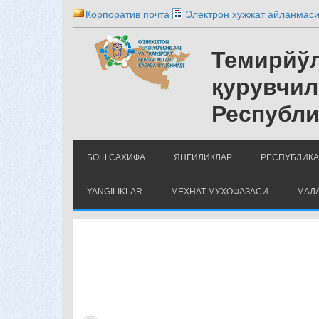
Корпоратив почта
Электрон хужжат айланмас
Темирйўл
қурувчил
Республи
БОШ САХИФА
ЯНГИЛИКЛАР
РЕСПУБЛИКА
YANGILIKLAR
МЕҲНАТ МУҲОФАЗАСИ
МАДА