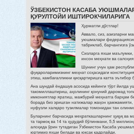
ЎЗБЕКИСТОН КАСАБА УЮШМАЛА
ҚУРУЛТОЙИ ИШТИРОКЧИЛАРИГА
Ҳурматли дўстлар!
Аввало, сиз, азизларни м
уюшмалари федерациясини
табриклаб, барчангизга ў
Сизларга яхши маълумки, 
инсон меҳнати ва салоҳия
Шунинг учун ҳам республи
фуқароларимизнинг меҳнат соҳасидаги конституция
этиш, камбағалликни қисқартиришга катта эътибор 
Ана шундай ёндашув асосида кейинги тўрт йилда 
такомиллаштириш, аҳолининг қонуний даромад топ
имкониятлар яратиш, мажбурий меҳнатга барҳам б
борада биз эришган натижалар жаҳон ҳамжамияти,
нуфузли халқаро тузилмалар томонидан тан олинм
Буларнинг барчасида меҳраткашларнинг ҳуқуқ ва 
та тармоқ ва 14 та ҳудудий бўлинмани, 5,5 миллио
алоҳида ўрин тутадиган Ўзбекистон Касаба уюшма
юртимиз яхши билади ва юксак қадрлайди.