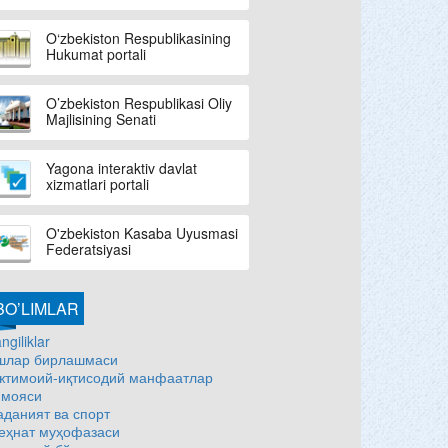
O‘zbekiston Respublikasining
Hukumat portali
O’zbekiston Respublikasi Oliy
Majlisining Senati
Yagona interaktiv davlat
xizmatlari portali
O'zbekiston Kasaba Uyusmasi
Federatsiyasi
BO’LIMLAR
ngiliklar
шлар бирлашмаси
жтимоий-иқтисодий манфаатлар
имояси
аданият ва спорт
еҳнат муҳофазаси