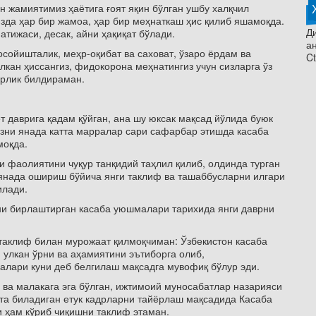
н жамиятимиз ҳаётига ғоят яқин бўлган ушбу халқчил
зда ҳар бир жамоа, ҳар бир меҳнаткаш ҳис қилиб яшамоқда.
Ди
тижаси, десак, айни ҳақиқат бўлади.
а
сойишталик, меҳр-оқибат ва саховат, ўзаро ёрдам ва
Ct
кан ҳиссангиз, фидокорона меҳнатингиз учун сизларга ўз
орлик билдираман.
 даврига қадам қўйган, ана шу юксак мақсад йўлида буюк
зни янада катта марралар сари сафарбар этишда касаба
моқда.
 фаолиятини чуқур танқидий таҳлил қилиб, олдинда турган
янада ошириш бўйича янги таклиф ва ташаббусларни илгари
илади.
и бирлаштирган касаба уюшмалари тарихида янги даврни
таклиф билан мурожаат қилмоқчиман: Ўзбекистон касаба
улкан ўрни ва аҳамиятини эътиборга олиб,
лари куни деб белгилаш мақсадга мувофиқ бўлур эди.
 ва малакага эга бўлган, ижтимоий муносабатлар назарияси
хта биладиган етук кадрларни тайёрлаш мақсадида Касаба
ҳам кўриб чиқишни таклиф этаман.