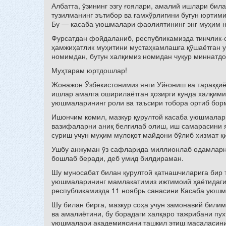
Албатта, ўзининг эзгу ғоялари, амалий ишлари била
тузилманинг эътибор ва ғамхўрлигини бугун юртими
Бу — касаба уюшмалари фаолиятининг энг муҳим на
Фурсатдан фойдаланиб, республикамизда тинчлик-о
ҳамжиҳатлик муҳитини мустаҳкамлашга қўшаётган ул
номимдан, бутун халқимиз номидан чуқур миннатд
Муҳтарам юртдошлар!
Жонажон Ўзбекистонимиз янги Уйғониш ва тараққиёт
ишлар амалга оширилаётган ҳозирги кунда халқими
уюшмаларининг роли ва таъсири тобора ортиб бор
Ишончим комил, мазкур қурултой касаба уюшмалари
вазифаларни аниқ белгилаб олиш, иш самарасини 
суриш учун муҳим мулоқот майдони бўлиб хизмат қ
Ушбу анжуман ўз сафларида миллионлаб одамларн
бошлаб беради, деб умид билдираман.
Шу муносабат билан қурултой қатнашчиларига бир 
уюшмаларининг мамлакатимиз ижтимоий ҳаётидаги 
республикамизда 11 ноябрь санасини Касаба уюшма
Шу билан бирга, мазкур соҳа учун замонавий билим
ва амалиётини, бу борадаги халқаро тажрибани пу
уюшмалари академиясини ташкил этиш масаласини 