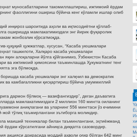
 меҳнат муносабатларини такомиллаштириш, ижтимоий ёрдам
рнинг фаоллигини ошириш бўйича кенг кўламли ишлар олиб
дий инқироз шароитида аҳоли ва иқтисодиётни қўллаб-
алга оширишда мамлакатимиздаги энг йирик фуқаролик
накам жонбозлик кўрсатмоқда.
тив-ҳуқуқий ҳужжатлар, хусусан, “Касаба уюшмалари
 меҳнат ташкилоти, Халқаро касаба уюшмалари
н яқин алоқаларни йўлга қўйганимиз, Ўзбекистон Касаба
ри ва ижтимоий ҳимоясини таъминлашда Ҳукуматнинг тенг
ятга эга бўлмоқда.
 боришда касаба уюшмалари энг халқчил ва демократик
лик ва камбағалликни қисқартириш бўйича умуммиллий
рига дармон бўлмоқ — вазифангиздир”, деган даъватига
илларда мамлакатимиздаги 2 миллион 160 мингта оиланинг
Ya
муаммони аниқлагани ва уларнинг 556 мингтаси ўз ечимини
Ё
й-жой тўлиқ таъмирлангани эътиборга моликдир.
И
 оила маиший техникалар билан таъминлангани, эҳтиёжманд
х
й ёрдам кўрсатилгани айниқса диққатга сазовордир.
м
М
ия акцияси доирасида моддий аҳволи оғир бўлган 642 минг