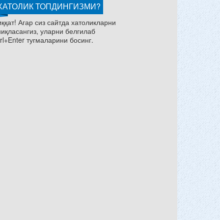
ХАТОЛИК ТОПДИНГИЗМИ?
ққат! Агар сиз сайтда хатоликларни
ниқласангиз, уларни белгилаб
rl+Enter тугмаларини босинг.