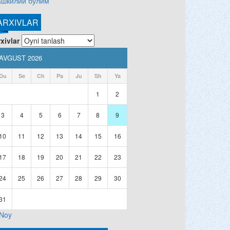
ашкилий бўлим
ARXIVLAR
xivlar
AVGUST 2026
Du
Se
Ch
Pa
Ju
Sh
Ya
1
2
3
4
5
6
7
8
9
10
11
12
13
14
15
16
17
18
19
20
21
22
23
24
25
26
27
28
29
30
31
 Noy