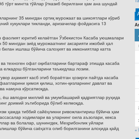
Т
б тўрт мингта тўйлар ўтказиб берилгани ҳам ана шундай
ларнинг 35 мингдан ортиқ мурожаат ва шикоятлари кўриб
уний хукуклари тикланди, аризачилар фойдасига 13
Ar
н фаолият юритиб келаётган Ўзбекистон Касаба уюшмалари
 50 мингдан зиёд мурожаатнинг аксарияти ижобий ҳал
 билан ишлаш бўйича салоҳият ва имкониятлар катта
 ва техноген офат оқибатларини бартараф этишда касаба
а елкадош бўлганларини таъкидлаш лозим.
вор аҳамият касб этиб бораётган ҳозирги пайтда касаба
фаатларини ҳимоя қилиш, хотин-қизларнинг давлат ва
ва намуна кўрсатмоқда.
ш, ёш авлодни миллий ва умумбашарий қадриятлар руҳида
инг доимий эътиборида бўлиб келмоқда.
ризм ҳамда тиббий сайёҳликни ривожлантириш бўйича ҳам
ассасалар ходимлари ва уларнинг оила аъзолари, кекса
ллар ва болалар, шунингдек, Меҳрибонлик уйлари
алишлар бўйича саёҳатга олиб борилганини алоҳида қайд
«