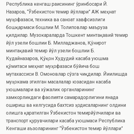
Республика кенгаш раисининг ўринбосари Й.
Назаров, “Ўзбекистон темир йўллари” АЖ меҳнат
муҳофазаси, техника ва саноат хавфсизлиги
бошқармаси бошлиғи М. Толиповлар маъруза
қилдилар. Музокараларда Тошкент минтақавий темир
йўл узели бошлиғи Б. Милладжанов, Қўнғирот
минтақавий темир йўл узели бошлиғи Б.
Кудайназаров, Қўқон Худудий касаба уюшма
қўмитаси меҳнат муҳофазаси бўйича бош
мутахассиси В. Омоновлар сўзга чиқдилар. Йиғилишда
муҳокама этилган масалалар юзасидан касаба
уюшмалари ва хўжалик органларининг
хамкорликдаги фаолияти самарадорлигини янада
ошириш ва келгусида бахтсиз ҳодисаларнинг олдини
олишга қаратилган Ўзбекистон темирйўлчилари ва
транспорт қурувчилари касаба уюшмаси Республика
Кенгаши аъзоларининг “Ўзбекистон темир йўллари”