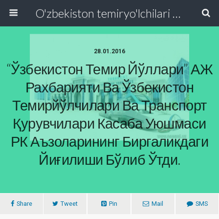
O'zbekiston temiryo'lchilari va transport quruvchilari kasaba uyushmasi Respublika Kengashi
28.01.2016
“Ўзбекистон Темир Йўллари” АЖ
Рахбарияти Ва Ўзбекистон
Темирйўлчилари Ва Транспорт
Қурувчилари Касаба Уюшмаси
РК Аъзоларининг Биргаликдаги
Йиғилиши Бўлиб Ўтди.
Share
Tweet
Pin
Mail
SMS