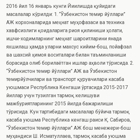
2016 йил 16 январь кунги Йиғилишда қуйидаги
масалалар кўрилди: 1. “Ўзбекистон темир йўллари”
АЖ корхоналарида меҳнат муҳофазаси ва техника
хавфсизлиги қоидаларига риоя қилиниши ҳолати,
ишчи-ходимларнинг меҳнат шароитларини янада
яхшилаш ҳамда уларни махсус кийим-бош, пойафзал
ва шахсий ҳимоя воситалари билан таъминланиши
борасида олиб борилаётган ишлар аҳволи тўғрисида. 2.
“Ўзбекистон темир йўллари” АЖ ва Ўзбекистон
темирйўлчилари ва транспорт қурувчилари касаба
уюшмаси Республика Кенгаши ўртасида 2015-2017
йиллар учун тузилган тармоқ келишуви
мажбуриятларининг 2015 йилда бажарилиши
тўғрисида. Кун тартибидаги масалалар бўйича тармоқ
касаба уюшма Республика кенгаш раиси Қ. Сабиров,
“Ўзбекистон темир йўллари” АЖ бош менежери-бош
муҳандиси Ш. Исматуллаев, тармоқ касаба уюшма