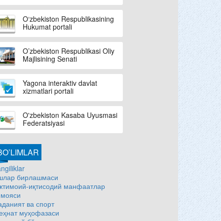
O‘zbekiston Respublikasining
Hukumat portali
O’zbekiston Respublikasi Oliy
Majlisining Senati
Yagona interaktiv davlat
xizmatlari portali
O'zbekiston Kasaba Uyusmasi
Federatsiyasi
BO’LIMLAR
ngiliklar
шлар бирлашмаси
жтимоий-иқтисодий манфаатлар
имояси
аданият ва спорт
еҳнат муҳофазаси