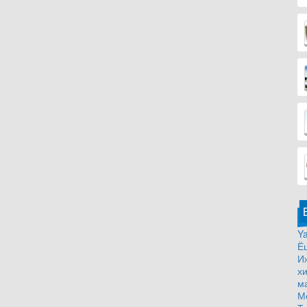
Ya
Ё
И
х
м
М