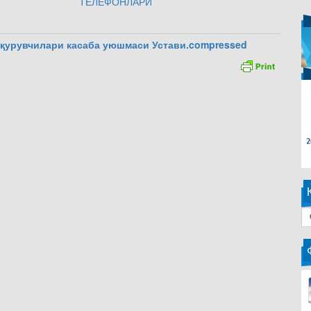
ТЕЛЕФОНЛАРИ
 қурувчилари касаба уюшмаси Устави.compressed