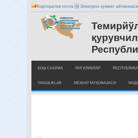
Корпоратив почта
Электрон хужжат айланмас
Темирйўл
қурувчил
Республи
БОШ САХИФА
ЯНГИЛИКЛАР
РЕСПУБЛИКА
YANGILIKLAR
МЕҲНАТ МУҲОФАЗАСИ
МАДА