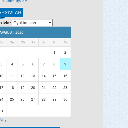
ашкилий бўлим
ARXIVLAR
xivlar
AVGUST 2026
Du
Se
Ch
Pa
Ju
Sh
Ya
1
2
3
4
5
6
7
8
9
10
11
12
13
14
15
16
17
18
19
20
21
22
23
24
25
26
27
28
29
30
31
 Noy