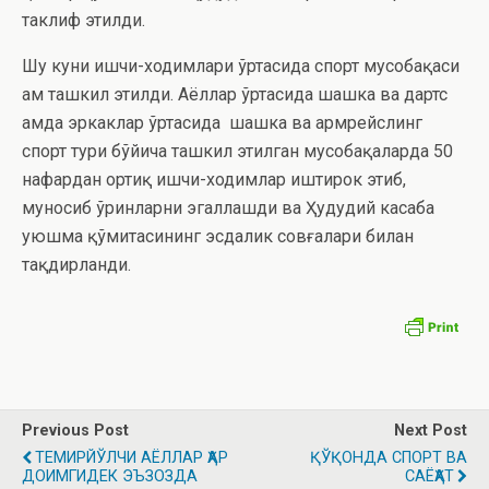
таклиф этилди.
Шу куни ишчи-ходимлари ўртасида спорт мусобақаси
ҳам ташкил этилди. Аёллар ўртасида шашка ва дартс
ҳамда эркаклар ўртасида шашка ва армрейслинг
спорт тури бўйича ташкил этилган мусобақаларда 50
нафардан ортиқ ишчи-ходимлар иштирок этиб,
муносиб ўринларни эгаллашди ва Ҳудудий касаба
уюшма қўмитасининг эсдалик совғалари билан
тақдирланди.
Previous Post
Next Post
ТЕМИРЙЎЛЧИ АЁЛЛАР ҲАР
ҚЎҚОНДА СПОРТ ВА
ДОИМГИДЕК ЭЪЗОЗДА
САЁҲАТ