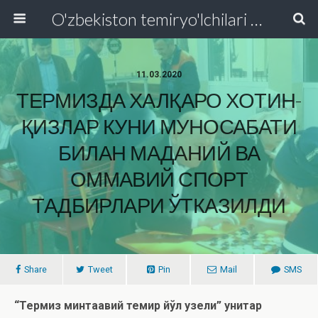
O'zbekiston temiryo'lchilari va transport quruvchilari kasaba uyushmasi Respublika Kengashi
11.03.2020
ТЕРМИЗДА ХАЛҚАРО ХОТИН-
ҚИЗЛАР КУНИ МУНОСАБАТИ
БИЛАН МАДАНИЙ ВА
ОММАВИЙ СПОРТ
ТАДБИРЛАРИ ЎТКАЗИЛДИ
Share
Tweet
Pin
Mail
SMS
“Термиз минтақавий темир йўл узели” унитар