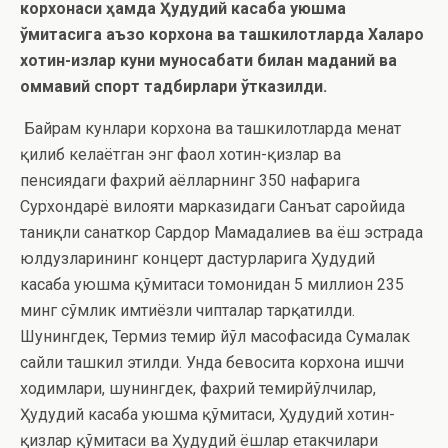
корхонаси ҳамда Ҳудудий касаба уюшма
қўмитасига аъзо корхона ва ташкилотларда Халқаро
хотин-қизлар куни муносабати билан маданий ва
оммавий спорт тадбирлари ўтказилди.
Байрам кунлари корхона ва ташкилотларда меҳнат
қилиб келаётган энг фаол хотин-қизлар ва
пенсиядаги фахрий аёлларнинг 350 нафарига
Сурхондарё вилояти марказидаги Санъат саройида
таниқли санаткор Сардор Мамадалиев ва ёш эстрада
юлдузларининг концерт дастурларига Ҳудудий
касаба уюшма қўмитаси томонидан 5 миллион 235
минг сўмлик имтиёзли чипталар тарқатилди.
Шунингдек, Термиз темир йўл масофасида Сумалак
сайли ташкил этилди. Унда бевосита корхона ишчи
ходимлари, шунингдек, фахрий темирйўлчилар,
Ҳудудий касаба уюшма қўмитаси, Ҳудудий хотин-
қизлар қўмитаси ва Ҳудудий ёшлар етакчилари