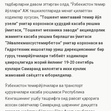
тадбирларни давом эттирган ҳолда, “Ўзбекистон темир
йўллари” АЖ ташкилотларида меҳнат қилаётган
ходимлар хусусан,
“Тошкент минтақавий темир йўл
узели” унитар корхонаси ҳудудий касаба уюшма
қўмитаси, “Тошкент механика заводи” акциядорлик
жамияти касаба уюшма бирлашган қўмитаси
“Эйвалекмахсустемирбетон” унитар корхонаси ва
Гидротехник иншоатлар қуриш дирекциясининг бир
гуруҳ темирйўлчилари тиббиёт ходимлари
ҳамроҳлигида жорий йилнинг 19-20 сентябрь
кунлари Самарқанд вилоятига икки кунлик
жамоавий саёҳатга юборилдилар.
Ўзбекистон темирйўлчилари ва транспорт
қурувчилари касаба уюшмаси Республика
Кенгашининг ушбу ташрифга оид раёсат қарорига
асосан саёҳатчилар Самарқанд шаҳрининг диққатга