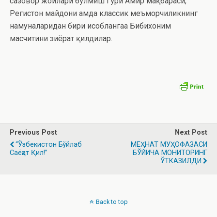
сазовор жойлари бўлмиш Гўри Амир мақбараси,
Регистон майдони ҳамда классик меъморчиликнинг
намуналаридан бири ҳисоблангаа Бибихоним
масчитини зиёрат қилдилар.
Previous Post
Next Post
“Ўзбекистон Бўйлаб
МЕҲНАТ МУҲОФАЗАСИ
Саёҳат Қил!”
БЎЙИЧА МОНИТОРИНГ
ЎТКАЗИЛДИ
Back to top