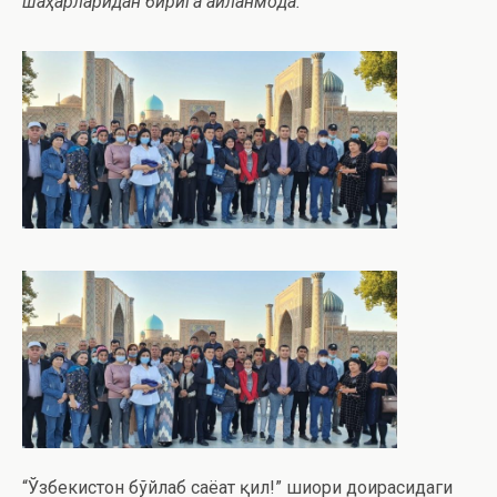
шаҳарларидан бирига айланмоқда.
“Ўзбекистон бўйлаб саёҳат қил!” шиори доирасидаги