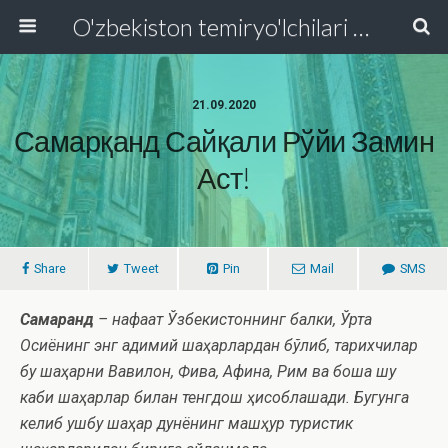
O'zbekiston temiryo'lchilari va transport quruvchilari kasaba uyushmasi Respublika Kengashi
21.09.2020
Самарқанд Сайқали Рўйи Замин
Аст!
Share
Tweet
Pin
Mail
SMS
Самарқанд
– нафақат Ўзбекистоннинг балки, Ўрта
Осиёнинг энг қадимий шаҳарлардан бўлиб, тарихчилар
бу шаҳарни Вавилон, Фива, Афина, Рим ва бошқа шу
каби шаҳарлар билан тенгдош ҳисоблашади. Бугунга
келиб ушбу шаҳар дунёнинг машҳур туристик