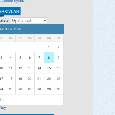
ашкилий бўлим
ARXIVLAR
xivlar
AVGUST 2026
Du
Se
Ch
Pa
Ju
Sh
Ya
1
2
3
4
5
6
7
8
9
10
11
12
13
14
15
16
17
18
19
20
21
22
23
24
25
26
27
28
29
30
31
 Noy