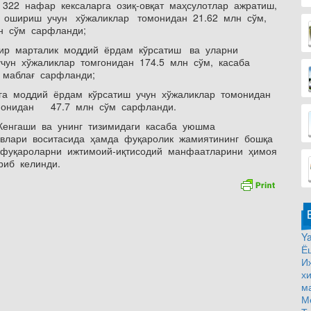
322 нафар кексаларга озиқ-овқат маҳсулотлар ажратиш,
а ошириш учун хўжаликлар томонидан 21.62 млн сўм,
н сўм сарфланди;
бир марталик моддий ёрдам кўрсатиш ва уларни
чун хўжаликлар томгонидан 174.5 млн сўм, касаба
маблағ сарфланди;
га моддий ёрдам кўрсатиш учун хўжаликлар томонидан
омонидан 47.7 млн сўм сарфланди.
Кенгаши ва унинг тизимидаги касаба уюшма
влари воситасида ҳамда фуқаролик жамиятининг бошқа
 фуқароларни ижтимоий-иқтисодий манфаатларини ҳимоя
иб келинди.
Ya
Ё
И
х
м
М