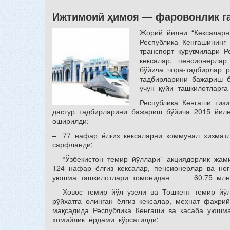
Ижтимоий ҳимоя — фаровонлик г
Жорий йилни “Кексалар
Республика Кенгашининг
транспорт қурувчилари 
кексалар, пенсионерла
бўйича чора-тадбирлар 
тадбирларини бажариш б
учун қуйи ташкилотларга
Республика Кенгаши тиз
дастур тадбирларини бажариш бўйича 2015 йил
оширилди:
– 77 нафар ёлғиз кексаларни коммунал хизмат
сарфланди;
– “Ўзбекистон темир йўллари” акциядорлик жам
124 нафар ёлғиз кексалар, пенсионерлар ва но
уюшма ташкилотлари томонидан 60.75 млн 
– Ховос темир йўл узели ва Тошкент темир йўл
рўйхатга олинган ёлғиз кексалар, меҳнат фахр
мақсадида Республика Кенгаши ва касаба уюшм
хомийлик ёрдами кўрсатилди;