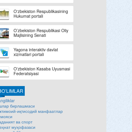
O‘zbekiston Respublikasining
Hukumat portali
O’zbekiston Respublikasi Oliy
Majlisining Senati
Yagona interaktiv davlat
xizmatlari portali
O'zbekiston Kasaba Uyusmasi
Federatsiyasi
BO’LIMLAR
ngiliklar
шлар бирлашмаси
жтимоий-иқтисодий манфаатлар
имояси
аданият ва спорт
еҳнат муҳофазаси