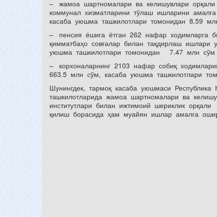
– жамоа шартномалари ва келишувлари орқали 
коммунал хизматларини тўлаш ишларини амалг
касаба уюшма ташкилотлари томонидан 8.59 мл
– пенсия ёшига ётган 262 нафар ходимларга 
қимматбаҳо совғалар билан тақдирлаш ишлари у
уюшма ташкилотлари томонидан 7.47 млн сўм 
– корхоналарнинг 2103 нафар собиқ ходимлари
663.5 млн сўм, касаба уюшма ташкилотлари т
Шунингдек, тармоқ касаба уюшмаси Республика 
ташкилотларида жамоа шартномалари ва келишу
институтлари билан ижтимоий шериклик орқали
қилиш борасида ҳам муайян ишлар амалга ошир