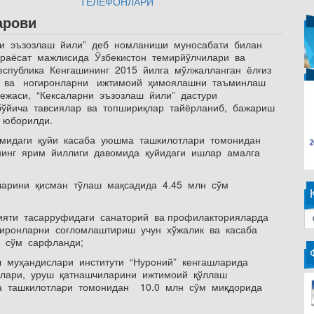
ТЕЛЕФОНЛАРИ
арови
ни эъзозлаш йили” деб номланиши муносабати билан
 раёсат мажлисида Ўзбекистон темирйўлчилари ва
Республика Кенгашининг 2015 йилга мўлжалланган ёлғиз
р ва ногиронларни ижтимоий ҳимоялашни таъминлаш
режаси, “Кексаларни эъзозлаш йили” дастури
ўйича тавсиялар ва топшириқлар тайёрланиб, бажариш
 юборилди.
имидаги қуйи касаба уюшма ташкилотлари томонидан
нинг ярим йиллиги давомида қуйидаги ишлар амалга
ларини қисман тўлаш мақсадида 4.45 млн сўм
ияти тасарруфидаги санаторий ва профилакторияларда
гиронларни соғломлаштириш учун хўжалик ва касаба
сўм сарфланди;
 муҳандислари институти “Нуроний” кенгашларида
ийлари, уруш қатнашчиларини ижтимоий қўллаш
а ташкилотлари томонидан 10.0 млн сўм миқдорида