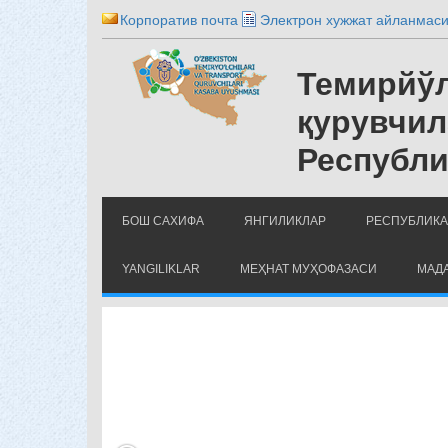
Корпоратив почта
Электрон хужжат айланмас
Темирйўл
қурувчил
Республи
БОШ САХИФА
ЯНГИЛИКЛАР
РЕСПУБЛИКА
YANGILIKLAR
МЕҲНАТ МУҲОФАЗАСИ
МАДА