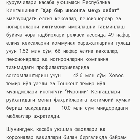
қурувчилари касаба уюшмаси Республика
Кенгашининг
“Ҳар бир инсонга меҳр оқибат”
мавзусидаги ёлғиз кексалар, пенсионерлар ва
ногиронларни ижтимоий ҳимоялашни таъминлаш
бўйича чора-тадбирлари режаси асосида 49 нафар
ёлғиз кексаларни коммунал харажатларини тўлаш
учун 1.52 млн сўм, 66 нафар ёлғиз кексалар,
пенсионерлар ва ногиронларни компания
тизимидаги профилакторияларида
соғломлаштириш учун 42.6 млн сўм, Ховос
темир йўл узели ва Тошкент темир йўл
муҳандислари институти “Нуроний” Кенгашлари
рўйхатидаги меҳнат фахрийларига ижтимоий кўмак
бериш мақсадида 10.0 млн сўм миқдоридаги
маблағлар ажратилди.
Шунингдек, касаба уюшма фаоллари ва
корхоналар вакиллари билан биргаликда байрам