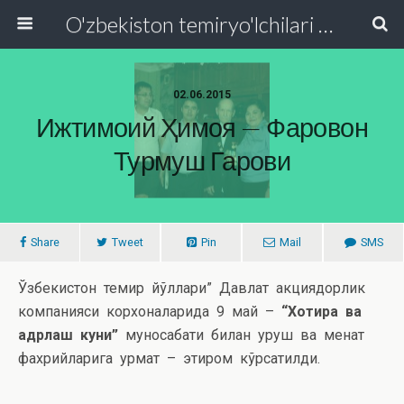
O'zbekiston temiryo'lchilari va transport quruvchilari kasaba uyushmasi Respublika Kengashi
02.06.2015
Ижтимоий Ҳимоя — Фаровон
Турмуш Гарови
Share
Tweet
Pin
Mail
SMS
Ўзбекистон темир йўллари” Давлат акциядорлик
компанияси корхоналарида 9 май –
“Хотира ва
қадрлаш куни”
муносабати билан уруш ва меҳнат
фахрийларига ҳурмат – эҳтиром кўрсатилди.