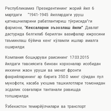
Республикамиз Президентининг жорий йил 6
мартдаги “1941-1945 йиллардаги уруш
қатнашчиларини раҳбатлантириш тўғрисида”ги
фармони, “
Кексаларни эъзозлаш йили”
Давлат
дастурида белгилаб берилган вазифалар ижросини
таъминлаш бўйича кенг кўламли ишлар амалга
оширилди.
Компания бошқаруви раисининг 17.03.2015
йилдаги тавсиясига биноан корхоналар ҳисобидан
иккинчи жаҳон уруши ва меҳнат фронти
фахрийларининг ҳар бирига 350.0 минг сўмдан пул
мукофоти, касаба уюшма ташкилотлари томонидан
эсдалик совғалари тантанали равишда
топширилди.
Ўзбекистон темирйўлчилари ва транспорт