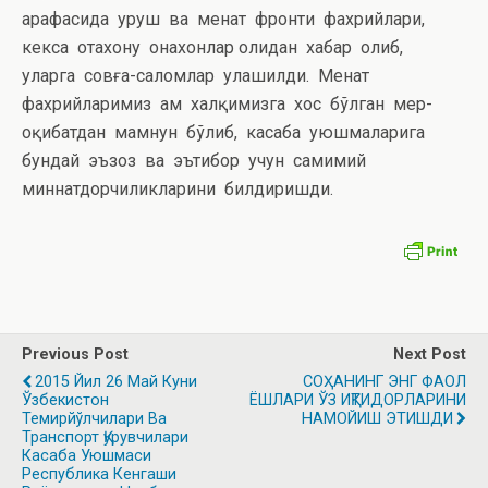
арафасида уруш ва меҳнат фронти фахрийлари,
кекса отахону онахонлар ҳолидан хабар олиб,
уларга совға-саломлар улашилди. Меҳнат
фахрийларимиз ҳам халқимизга хос бўлган меҳр-
оқибатдан мамнун бўлиб, касаба уюшмаларига
бундай эъзоз ва эътибор учун самимий
миннатдорчиликларини билдиришди.
Previous Post
Next Post
2015 Йил 26 Май Куни
СОҲАНИНГ ЭНГ ФАОЛ
Ўзбекистон
ЁШЛАРИ ЎЗ ИҚТИДОРЛАРИНИ
Темирйўлчилари Ва
НАМОЙИШ ЭТИШДИ
Транспорт Қурувчилари
Касаба Уюшмаси
Республика Кенгаши