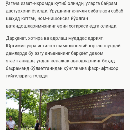
ўзгача иззат-икромда кутиб олинди, уларга байрам
дастурхони ёзилди. Урушнинг аянчли оқибатлари сабаб
шаҳид кетган, ном-нишонсиз йўқолган
ватандошларимизнинг ёрқин хотираси ёдга олинди.
Дарҳақиқат, хотира ва қадрлаш муқаддас қадрият.
Юртимиз узра истиқлол шамоли кезиб юрган шундай
дамларда бу эзгу анъананинг барҳаёт давом
этаётганидан, ундан келажак авлодларнинг беҳад
баҳраманд бўлаётганидан кўнглимиз фахр-ифтихор
туйғуларига тўлади.