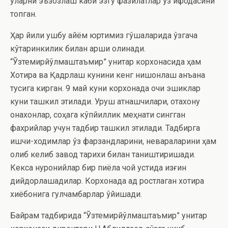
уларни эъзозлаш каби эзгу фазилатлар ўз ифодасини
топган.
Ҳар йили ушбу айём юртимиз гўшаларида ўзгача
кўтаринкилик билан қарши олинади.
“Ўзтемирйўлмаштаъмир” унитар корхонасида ҳам
Хотира ва Қадрлаш кунини кенг нишонлаш анъана
тусига кирган. 9 май куни корхонада очиқ эшиклар
куни ташкил этилади. Уруш қатнашчилари, отахону
онахонлар, соҳага кўпйиллик меҳнати сингган
фахрийлар учун тадбир ташкил этилади. Тадбирга
ишчи-ходимлар ўз фарзандларини, невараларини ҳам
олиб келиб завод тарихи билан таништиришади.
Кекса нуронийлар бир пиёла чой устида қизғин
дийдорлашадилар. Корхонада қад ростлаган хотира
хиёбонига гулчамбарлар қўйишади.
Байрам тадбирида “Ўзтемирйўлмаштаъмир” унитар