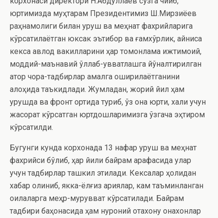
корхонаси директори Н.Абдуллаев сўзга чиқиб,
юртимизда муҳтарам Президентимиз Ш.Мирзиёев
раҳнамолиги билан уруш ва меҳнат фахрийларига
кўрсатилаётган юксак эътибор ва ғамхўрлик, айниқса
кекса авлод вакилларини ҳар томонлама ижтимоий,
моддий-маънавий қўллаб-қувватлашга йўналтирилган
қатор чора-тадбирлар амалга оширилаётганини
алоҳида таъкидлади. Жумладан, жорий йил ҳам
урушда ва фронт ортида туриб, ўз она юрти, халқи учун
жасорат кўрсатган юртдошларимизга ўзгача эҳтиром
кўрсатилди.
Бугунги кунда корхонада 13 нафар уруш ва меҳнат
фахрийси бўлиб, ҳар йили байрам арафасида улар
учун тадбирлар ташкил этилади. Кексалар ҳолидан
хабар олиниб, якка-ёлғиз қариялар, кам таъминланган
оилаларга меҳр-мурувват кўрсатилади. Байрам
тадбири баҳонасида ҳам нуроний отахону онахонлар