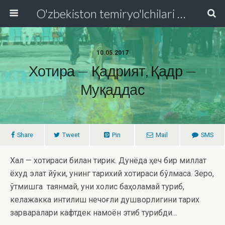
O'zbekiston temiryo'lchilari va transport quruvchilari kasaba uyushmasi Respublika Kengashi
10.05.2017
Хотира — Қадрият, Қадр —
Муқаддас
Share
Tweet
Pin
Mail
SMS
Халқ — хотираси билан тирик. Дунёда ҳеч бир миллат
ёхуд элат йўқки, унинг тарихий хотираси бўлмаса. Зеро,
ўтмишга таянмай, уни холис баҳоламай туриб,
келажакка интилиш нечоғли душворлигини тарих
зарварақлари кафтдек намоён этиб турибди…