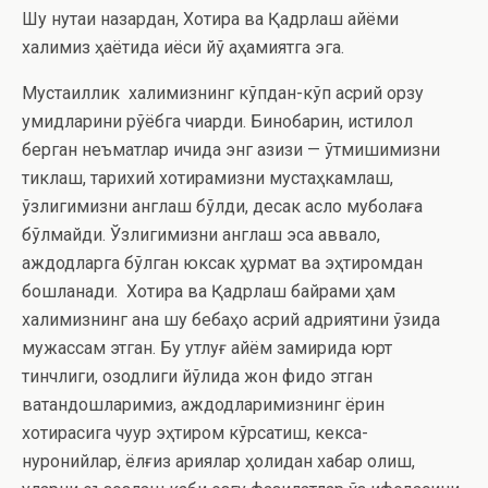
Шу нуқтаи назардан, Хотира ва Қадрлаш айёми
халқимиз ҳаётида қиёси йўқ аҳамиятга эга.
Мустақиллик халқимизнинг кўпдан-кўп асрий орзу
умидларини рўёбга чиқарди. Бинобарин, истиқлол
берган неъматлар ичида энг азизи — ўтмишимизни
тиклаш, тарихий хотирамизни мустаҳкамлаш,
ўзлигимизни англаш бўлди, десак асло муболаға
бўлмайди. Ўзлигимизни англаш эса аввало,
аждодларга бўлган юксак ҳурмат ва эҳтиромдан
бошланади. Хотира ва Қадрлаш байрами ҳам
халқимизнинг ана шу бебаҳо асрий қадриятини ўзида
мужассам этган. Бу қутлуғ айём замирида юрт
тинчлиги, озодлиги йўлида жон фидо этган
ватандошларимиз, аждодларимизнинг ёрқин
хотирасига чуқур эҳтиром кўрсатиш, кекса-
нуронийлар, ёлғиз қариялар ҳолидан хабар олиш,