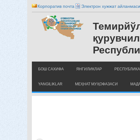
Корпоратив почта
Электрон хужжат айланмас
Темирйўл
қурувчил
Республи
БОШ САХИФА
ЯНГИЛИКЛАР
РЕСПУБЛИКА
YANGILIKLAR
МЕҲНАТ МУҲОФАЗАСИ
МАДА