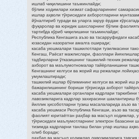
ишлаб чиқилишини таъминлайди;
бўлим ходимлари хизмат сафарларининг самарасин
ишлар аҳволи тўғрисидаги ахборотларини мунтаза
йўналтириб туради ва уларга зарур ёрдам кўрсатад
фуқаролар ва юридик шахсларнинг бўлим фаолияти
тартибда кўриб чиқилишини таъминлайди;
Республика Кенгашига аъзо ва тасарруфидаги кас
юзасидан назоратни амалга оширади;
касаба уюшмалари ташкилотлари тузилмасини так
Кенгаш, Раёсат мажлислари, фаоллари йиғилишла
тадбирларни ўтказишнинг ташкилий-техник режалар
ахборот ва маълумотномалар тайёрланишини ташки
Кенгашнинг келгуси ва жорий иш режалари лойиҳа
умумлаштиради;
ташкилий ишлар бўлимининг келгуси ва жорий иш 
бажарилишининг бориши тўғрисида ахборот тайёрл
касаба уюшмалари органлари кадрлари таркибини 
лавозимларига кадрлар захирасини шаклантириш б
йиллик ҳисоботларни тузиш масалаларида аъзо ва 
касаба уюшмаси Республика Кенгаши, аъзо ва тас
фаолият юритаётган раҳбар ва масъул ходимлар, у
тўғрисидаги маълумотларнинг электрон базасини ш
тизимда кадрларни танлаш билан улар ишлаш аҳво
олиб боради;
раҳбар ва масъул ходимлар лавозимларига тавсия 