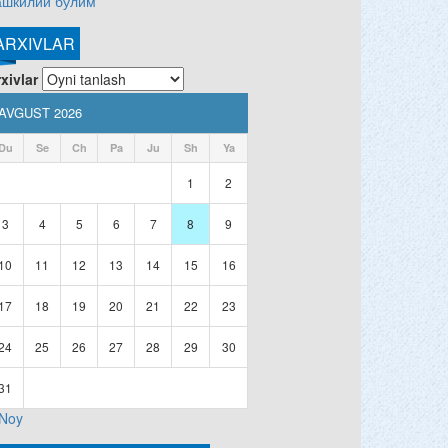
ашкилий бўлим
ARXIVLAR
xivlar
AVGUST 2026
Du
Se
Ch
Pa
Ju
Sh
Ya
1
2
3
4
5
6
7
8
9
10
11
12
13
14
15
16
17
18
19
20
21
22
23
24
25
26
27
28
29
30
31
 Noy