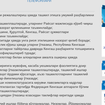
ТЕЛЕФОНЛАРИ
ни режалаштириш ҳамда ташкил этишга умумий раҳбарликни
ташкиллаштиради, уларнинг Раёсат мажлисида кўриб чиқиш
назорат қилинишини таъминлайди;
шини, Қурултой, Кенгаш, Раёсат ҳужжатлари
шини таъминлайди;
итади ҳамда унга риоя этилишини назорат қилиб боради;
рлик кўриш ҳамда уларни ўтказиш, Республика Кенгаши
атларни тайёрлаш даврида Кенгаш раҳбарияти топшириғига
вофиқлаштириб туради;
килотлар билан алоқаларни амалга ошириш ҳамда
шириғига мувофиқ, касаба уюшмалари фаолиятига доир
ялар ўтказилишини ташкиллаштиради, ташкилий ишлар
ҳат ёрдами кўрсатади, аъзо ташкилотларнинг ташкилий
ар-йиғилишлар ўтказади;
ши номенклатурасига кирувчи лавозимларга кадрлар
елгиланган тартибда Федерация Кенгаши аппарати бўлим
 ташкиллаштиради;
ациядан ўтказиш юзасидан таклифлар киритади ҳамда
лий ишлар бўйича қўлланмалар, Низомлар, Йўриқномалар