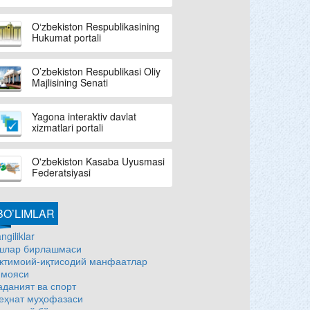
O‘zbekiston Respublikasining
Hukumat portali
O’zbekiston Respublikasi Oliy
Majlisining Senati
Yagona interaktiv davlat
xizmatlari portali
O'zbekiston Kasaba Uyusmasi
Federatsiyasi
BO’LIMLAR
ngiliklar
шлар бирлашмаси
жтимоий-иқтисодий манфаатлар
имояси
аданият ва спорт
еҳнат муҳофазаси