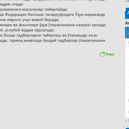
Т
ақдим этади;
уҳокамасига масалалар тайёрлайди;
кда Федерация Кенгаши тасарруфидаги Ўқув марказида
ни ижроси учун жавоб беради;
Ar
млари ва фаоллари ўқув ўтказилишини назорат қилади,
й, услубий ёрдам кўрсатади;
а бошқа тадбирларни тайёрлаш ва ўтказишда аъзо
ади, тармоқ миқёсида бундай тадбирлар ўтказилишини
«