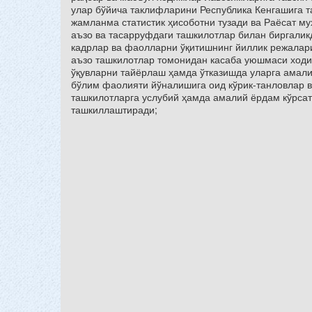
улар бўйича таклифларини Республика Кенгашига т
жамланма статистик ҳисоботни тузади ва Раёсат м
аъзо ва тасарруфдаги ташкилотлар билан биргали
кадрлар ва фаолларни ўқитишнинг йиллик режалари
аъзо ташкилотлар томонидан касаба уюшмаси ходи
ўқувларни тайёрлаш ҳамда ўтказишда уларга амали
бўлим фаолияти йўналишига оид кўрик-танловлар в
ташкилотларга услубий ҳамда амалий ёрдам кўрсат
ташкиллаштиради;