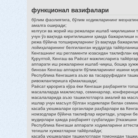
функционал вазифалари
бўлим фаолиятига, бўлим ходимларининг меҳнати
амалга оширади;
келгуси ва жорий иш режалари ишлаб чиқилишини 
учун ўз вақтида киритилишини ҳамда бажарилиши 
режа бўйича топшириқларнинг ўз вақтида бажарили
лойиҳаларининг белгиланган муддатда тайёрлани
Кенгашнинг иш регламенти юзасидан таклифлан кир
Қурултой, Кенгаш ва Раёсат мажлисларига тайёрга
аппарати иш режаларини ишлаб чиқиш, бошқа ҳужж
биноан Кенгаш аппарати бўлимларининг ишини му
Республика Кенгашига аъзо ва тасарруфидаги таш
ривожлантиришга кўмаклашади;
Раёсат қарорига кўра ёки Кенгаши раҳбарияти топ
масалаларда мажлислар, семинарлар, конференци
масалаларида аъзо ташкилотларга амалий ва масла
ишлар учун масъул бўлган ходимлари билан семин
касаба уюшмалари органлари раҳбарлари ва Кенга
номзодлари бўйича таклифлар киритади, уларни б
мудирлари ҳамда раҳбарият суҳбатидан ўтказишни
Республика Кенгаши аппарати ходимларини аттест
тегишли хужжатларни тайёрлайди;
касаба уюшмалари ташкилотлари томонидан ташки