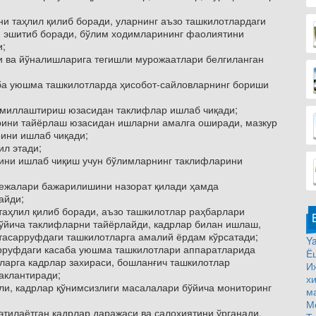
и таҳлил қилиб боради, уларнинг аъзо ташкилотлардаги
м эшитиб боради, бўлим ходимларининг фаолиятини
и;
 ва йўналишларига тегишли мурожаатлари белгиланган
аба уюшма ташкилотларда ҳисобот-сайловларнинг бориши
омиллаштириш юзасидан таклифлар ишлаб чиқади;
рини тайёрлаш юзасидан ишларни амалга оширади, мазкур
ини ишлаб чиқади;
л этади;
сини ишлаб чиқиш учун бўлимларнинг таклифларини
режалари бажарилишини назорат қилади ҳамда
айди;
таҳлил қилиб боради, аъзо ташкилотлар раҳбарлари
ўйича таклифларни тайёрлайди, кадрлар билан ишлаш,
тасарруфдаги ташкилотларга амалий ёрдам кўрсатади;
Ya
арруфдаги касаба уюшма ташкилотлари аппаратларида
Ё
ларга кадрлар захираси, бошланғич ташкилотлар
И
аклантиради;
х
ли, кадрлар қўнимсизлиги масалалари бўйича мониторинг
м
М
этилаётган кадрлар даражаси ва салоҳиятини ўрганади,