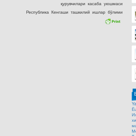
қурувчилари касаба уюшмаси
Республика Кенгаши ташкилий ишлар бўлими
Ya
Ё
И
х
м
М