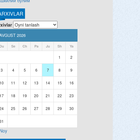
ашкилий бўлим
ARXIVLAR
xivlar
AVGUST 2026
Du
Se
Ch
Pa
Ju
Sh
Ya
1
2
3
4
5
6
7
8
9
10
11
12
13
14
15
16
17
18
19
20
21
22
23
24
25
26
27
28
29
30
31
 Noy