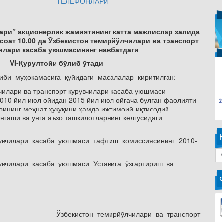
ТЕЛЕФОНЛАРИ
ари” акционерлик жамиятининг катта мажлислар залида
и соат 10.00 да Ўзбекистон темирйўлчилари ва транспорт
илари касаба уюшмасининг навбатдаги
VI-Қурултойи бўлиб ўтади
тиби муҳокамасига қуйидаги масалалар киритилган:
илари ва транспорт қурувчилари касаба уюшмаси
010 йил июл ойидан 2015 йил июл ойгача булган фаолияти
рининг меҳнат ҳуқуқини ҳамда ижтимоий-иқтисодий
гаши ва унга аъзо ташкилотларнинг келгусидаги
рувчилари касаба уюшмаси тафтиш комиссиясининг 2010-
рувчилари касаба уюшмаси Уставига ўзгартириш ва
Ўзбекистон темирйўлчилари ва транспорт