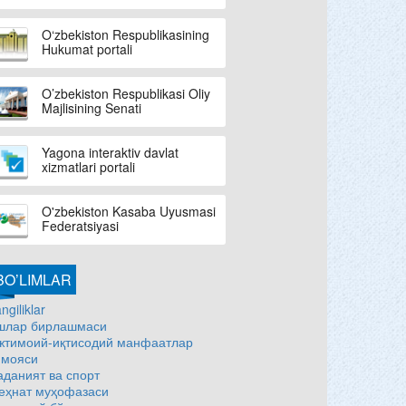
O‘zbekiston Respublikasining
Hukumat portali
O’zbekiston Respublikasi Oliy
Majlisining Senati
Yagona interaktiv davlat
xizmatlari portali
O'zbekiston Kasaba Uyusmasi
Federatsiyasi
BO’LIMLAR
ngiliklar
шлар бирлашмаси
жтимоий-иқтисодий манфаатлар
имояси
аданият ва спорт
еҳнат муҳофазаси