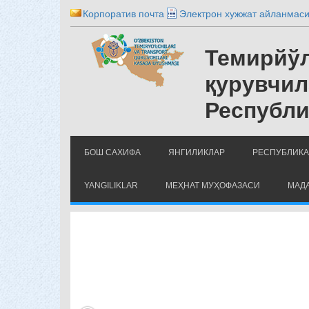
Корпоратив почта
Электрон хужжат айланмас
Темирйўл
қурувчил
Республи
БОШ САХИФА
ЯНГИЛИКЛАР
РЕСПУБЛИКА
YANGILIKLAR
МЕҲНАТ МУҲОФАЗАСИ
МАДА