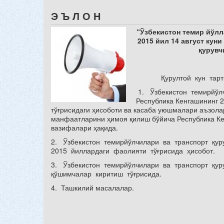
Э Ъ Л О Н
“Ўзбекистон темир йўлл
2015 йил 14 август кун
қурувч
Қурултой кун тар
1. Ўзбекистон темирйўлч
Республика Кенгашининг 2
тўғрисидаги ҳисоботи ва касаба уюшмалари аъзола
манфаатларини ҳимоя қилиш бўйича Республика Кен
вазифалари ҳақида.
2. Ўзбекистон темирйўлчилари ва транспорт қу
2015 йиллардаги фаолияти тўғрисида ҳисобот.
3. Ўзбекистон темирйўлчилари ва транспорт қу
қўшимчалар киритиш тўғрисида.
4. Ташкилий масалалар.