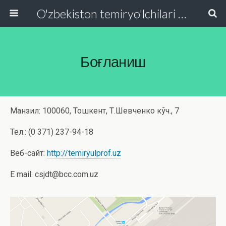
O'zbekiston temiryo'lchilari va transport quruvchilari kasaba uyushmasi Respublika Kengashi
Боғланиш
Манзил: 100060, Тошкент, Т.Шевченко кўч., 7
Тел.: (0 371) 237-94-18
Веб-сайт:
http://temiryulprof.uz
E mail: csjdt@bcc.com.uz