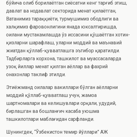
бўйича олиб борилаётган сиёсатни кенг тарғиб этиш,
давлат ва нодавлат секторида меҳнат қилаётган,
Ватанимиз тараққиёти, турмушимиз ободлиги ва
халқимиз фаровонлигини янада юксалтиришда,
оилани мустаҳкамлашда ўз ҳиссасини қўшаётган хотин-
қизларни шарафлаш, уларни моддий ва маънавий
жиҳатдан қўллаб-қувватлашга эътибор қаратилди.
Тадбирларга корхона, ташкилот ва муассасаларда
узоқ йиллар меҳнат қилган аёллар ва фахрий
онахонлар таклиф этилди.
Эҳтиёжманд оилалар вакиллари бўлган аёлларни
моддий қўллаб-қувватлаш учун, жамоа
шартномалари ва келишувлари орқали, ҳудудий,
бирлашган ва бошланғич касаба уюшма
ташкилотлари маблағидан сарфланди.
Шунингдек, “Ўзбекистон темир йўллари” АЖ