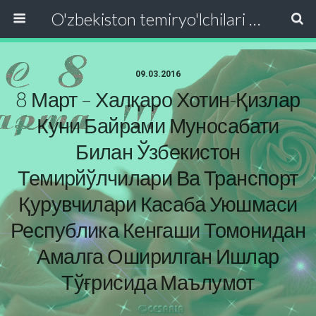
O'zbekiston temiryo'lchilari va transport quruvchilari kasaba uyushmasi Respublika Kengashi
09.03.2016
8 Март – Халқаро Хотин-Қизлар
Куни Байрами Муносабати
Билан Ўзбекистон
Темирйўлчилари Ва Транспорт
Қурувчилари Касаба Уюшмаси
Республика Кенгаши Томонидан
Амалга Оширилган Ишлар
Тўғрисида Маълумот