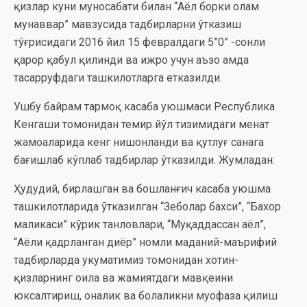
қизлар куни муносабати билан “Аёл борки олам
мунаввар” мавзусида тадбирларни ўтказиш
тўғрисидаги 2016 йил 15 февралдаги 5”0” -сонли
қарор қабул қилинди ва ижро учун аъзо ҳамда
тасарруфдаги ташкилотларга етказилди.
Ушбу байрам тармоқ касаба уюшмаси Республика
Кенгаши томонидан темир йўл тизимидаги меҳнат
жамоаларида кенг нишонланди ва қутлуғ санага
бағишлаб кўплаб тадбирлар ўтказилди. Жумладан:
Ҳудудий, бирлашган ва бошланғич касаба уюшма
ташкилотларида ўтказилган “Зеболар бахси”, “Бахор
маликаси” кўрик танловлари, “Муқаддассан аёл”,
“Аёли қадрланган диёр” номли маданий-маърифий
тадбирларда ҳукуматимиз томонидан хотин-
қизларнинг оила ва жамиятдаги мавқеини
юксалтириш, оналик ва болаликни муҳофаза қилиш