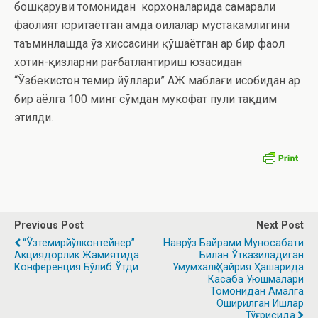
бошқаруви томонидан корхоналарида самарали
фаолият юритаётган ҳамда оилалар мустаҳкамлигини
таъминлашда ўз хиссасини қўшаётган ҳар бир фаол
хотин-қизларни рағбатлантириш юзасидан
“Ўзбекистон темир йўллари” АЖ маблағи ҳисобидан ҳар
бир аёлга 100 минг сўмдан мукофат пули тақдим
этилди.
Previous Post
Next Post
“Ўзтемирйўлконтейнер”
Наврўз Байрами Муносабати
Акциядорлик Жамиятида
Билан Ўтказиладиган
Конференция Бўлиб Ўтди
Умумхалқ Ҳайрия Ҳашарида
Касаба Уюшмалари
Томонидан Амалга
Оширилган Ишлар
Тўғрисида