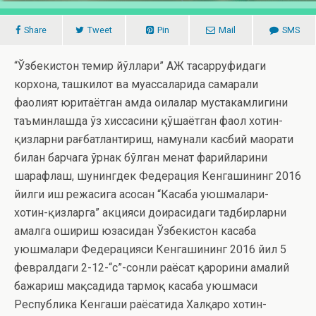
Share
Tweet
Pin
Mail
SMS
“Ўзбекистон темир йўллари” АЖ тасарруфидаги
корхона, ташкилот ва муассаларида самарали
фаолият юритаётган ҳамда оилалар мустаҳкамлигини
таъминлашда ўз хиссасини қўшаётган фаол хотин-
қизларни рағбатлантириш, намунали касбий маҳорати
билан барчага ўрнак бўлган меҳнат фаҳрийларини
шарафлаш, шунингдек Федерация Кенгашининг 2016
йилги иш режасига асосан “Касаба уюшмалари-
хотин-қизларга” акцияси доирасидаги тадбирларни
амалга ошириш юзасидан Ўзбекистон касаба
уюшмалари Федерацияси Кенгашининг 2016 йил 5
февралдаги 2-12-“с”-сонли раёсат қарорини амалий
бажариш мақсадида тармоқ касаба уюшмаси
Республика Кенгаши раёсатида Халқаро хотин-