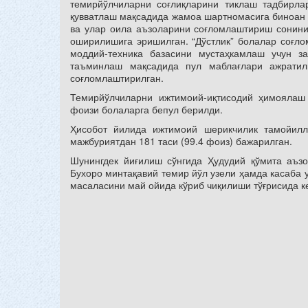
темирйўлчиларни соғлиқларини тиклаш тадбирла
қувватлаш мақсадида жамоа шартномасига биноан 
ва улар оила аъзоларини соғломлаштириш сонини 
оширилишига эришилган. “Дўстлик” болалар соғл
моддий-техника базасини мустаҳкамлаш учун за
таъминлаш мақсадида пул маблағлари ажрати
соғломлаштирилган.
Темирйўлчиларни ижтимоий-иқтисодий ҳимоялаш
фоизи болаларга бепул берилди.
Ҳисобот йилида ижтимоий шерикчилик тамойилл
мажбуриятдан 181 таси (99.4 фоиз) бажарилган.
Шунингдек йиғилиш сўнгида Ҳудудий қўмита аъзо
Бухоро минтақавий темир йўл узели ҳамда касаба
масаласини май ойида кўриб чиқилиши тўғрисида к