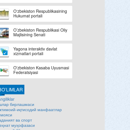
O‘zbekiston Respublikasining
Hukumat portali
O’zbekiston Respublikasi Oliy
Majlisining Senati
Yagona interaktiv davlat
xizmatlari portali
O'zbekiston Kasaba Uyusmasi
Federatsiyasi
BO’LIMLAR
ngiliklar
шлар бирлашмаси
жтимоий-иқтисодий манфаатлар
имояси
аданият ва спорт
еҳнат муҳофазаси