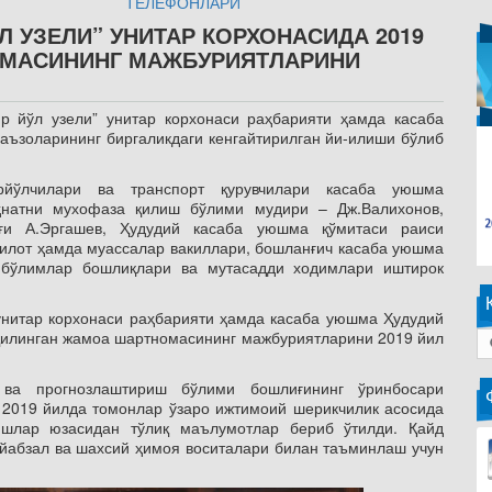
ТЕЛЕФОНЛАРИ
Л УЗЕЛИ” УНИТАР КОРХОНАСИДА 2019
МАСИНИНГ МАЖБУРИЯТЛАРИНИ
р йўл узели” унитар корхонаси раҳбарияти ҳамда касаба
аъзоларининг биргаликдаги кенгайтирилган йи-илиши бўлиб
ирйўлчилари ва транспорт қурувчилари касаба уюшма
ҳнатни мухофаза қилиш бўлими мудири – Дж.Валихонов,
и А.Эргашев, Ҳудудий касаба уюшма қўмитаси раиси
килот ҳамда муассалар вакиллари, бошланғич касаба уюшма
 бўлимлар бошлиқлари ва мутасадди ходимлари иштирок
унитар корхонаси раҳбарияти ҳамда касаба уюшма Ҳудудий
 қилинган жамоа шартномасининг мажбуриятларини 2019 йил
ва прогнозлаштириш бўлими бошлиғининг ўринбосари
 2019 йилда томонлар ўзаро ижтимоий шерикчилик асосида
шлар юзасидан тўлиқ маълумотлар бериб ўтилди. Қайд
йабзал ва шахсий ҳимоя воситалари билан таъминлаш учун