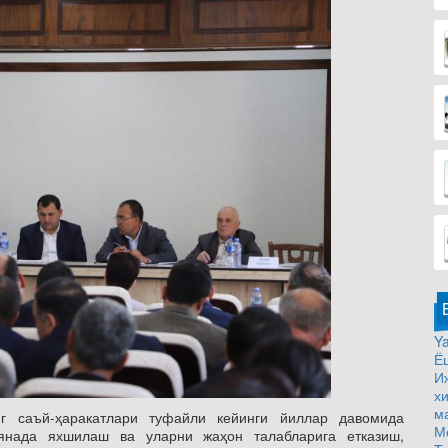
Ya
Ё
И
х
м
нг саъй-ҳаракатлари туфайли кейинги йиллар давомида
М
янада яхшилаш ва уларни жаҳон талабларига етказиш,