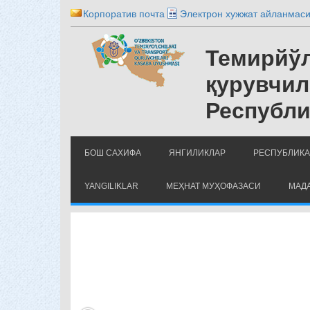
Корпоратив почта
Электрон хужжат айланмас
Темирйўл
қурувчил
Республи
БОШ САХИФА
ЯНГИЛИКЛАР
РЕСПУБЛИКА
YANGILIKLAR
МЕҲНАТ МУҲОФАЗАСИ
МАДА