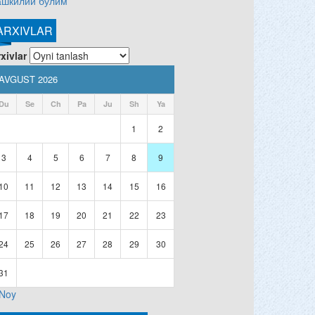
ашкилий бўлим
ARXIVLAR
xivlar
AVGUST 2026
Du
Se
Ch
Pa
Ju
Sh
Ya
1
2
3
4
5
6
7
8
9
10
11
12
13
14
15
16
17
18
19
20
21
22
23
24
25
26
27
28
29
30
31
 Noy