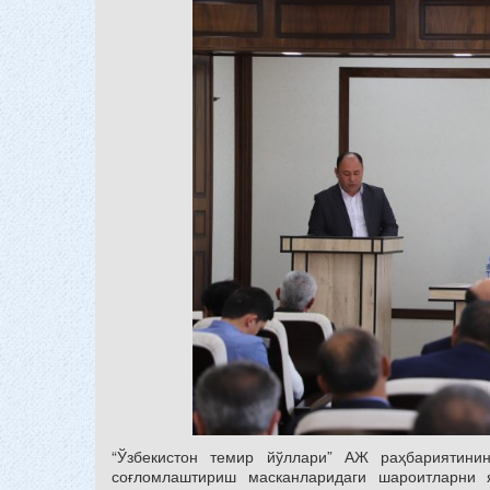
“Ўзбекистон темир йўллари” АЖ раҳбариятини
соғломлаштириш масканларидаги шароитларни 