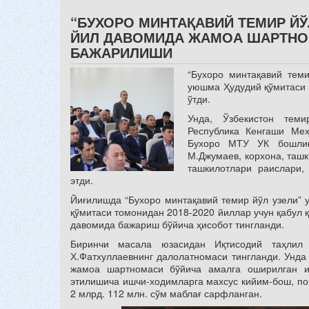
“БУХОРО МИНТАҚАВИЙ ТЕМИР ЙЎ
ЙИЛ ДАВОМИДА ЖАМОА ШАРТНО
БАЖАРИЛИШИ
“Бухоро минтақавий теми
уюшма Ҳудудий қўмитаси 
ўтди.
Унда, Ўзбекистон тем
Республика Кенгаши Ме
Бухоро МТУ УК бошлиғ
М.Джумаев, корхона, таш
ташкилотлари раислари,
этди.
Йиғилишда “Бухоро минтақавий темир йўл узели” 
қўмитаси томонидан 2018-2020 йиллар учун қабул
давомида бажариш бўйича ҳисобот тингланди.
Биринчи масала юзасидан Иқтисодий таҳлил 
Х.Фатхуллаевнинг далолатномаси тингланди. Унда
жамоа шартномаси бўйича амалга оширилган и
этилишича ишчи-ходимларга махсус кийим-бош, по
2 млрд. 112 млн. сўм маблағ сарфланган.