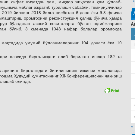
Т
рини сифат жиҳатдан ҳам, миқдор жиҳатдан ҳам қўллаб-
қўшимча маблағ ажратиб турилиши сабабли, темирйўлчилар
2019 йилнинг 2018 йилга нисбатан 6 дона ёки 9.3 фоизга
омлаштириш оромгоҳини реконструкция қилиш бўйича ҳамда
рур бўладиган асосий воситаларга бўлган эҳтиёжларини
Ar
лган бўлиб, 3 сменада 1048 нафар болалар оромгоҳда
 мақсадида умумий йўлланмаларнинг 104 донаси ёки 10
ари асосида биргаликдаги олиб борилган ишлар 182 та
ларининг биргаликдаги йиғилишининг иккинчи масаласида
 уюшма Ҳудудий қўмитасининг XII-Конференциясини чақириш
елишиб олинди.
«