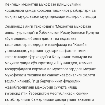
Кенгаши меҳнатни муҳофаза қилиш бўлими
ходимлари ҳамда корхона, ташкилот раҳбарлари ва
меҳнат муҳофазаси муҳандислари иштирок этишди.
Семинарда янги таҳрирдаги “Меҳнатни муҳофаза
қилиш тўғрисида”ги Ўзбекистон Республикаси Қонуни
қабул қилиниши билан давлат ва нодавлат
ташкилотлари олдидаги вазифалар ва “Касаба
уюшмалари, уларнинг ҳуқуқлари ва фаолиятининг
кафолатлари тўғрисида”ги Қонуннинг мазмуни ва
моҳияти ҳақида сўз юритилди. Шунингдек, жамият
тасарруфидаги корхона ва муассасалардаги меҳнат
муҳофазаси, техника ва саноат хавфсизлиги ҳолати
таҳлил қилиниб, “Иш берувчининг фуқаролик
жавобгарлигини мажбурий суғурта қилиш
тўғрисида”ги Ўзбекистон Республикаси Қонуни
талабларининг бажарилиши ҳамда унинг аҳамияти