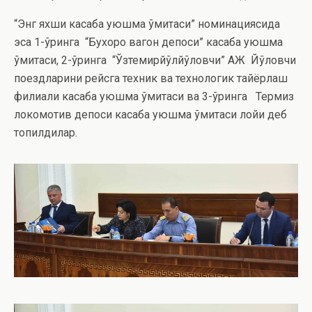
“Энг яхши касаба уюшма қўмитаси” номинациясида
эса 1-ўринга “Бухоро вагон депоси” касаба уюшма
қўмитаси, 2-ўринга “Ўзтемирйўлйўловчи” АЖ Йўловчи
поездларини рейсга техник ва технологик тайёрлаш
филиали касаба уюшма қўмитаси ва 3-ўринга Термиз
локомотив депоси касаба уюшма қўмитаси лойиқ деб
топилдилар.