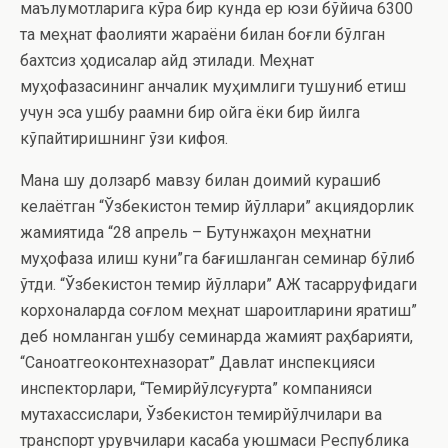
маълумотларига кўра бир кунда ер юзи бўйича 6300
та меҳнат фаолияти жараёни билан боғлиқ бўлган
бахтсиз ҳодисалар қайд этилади. Меҳнат
муҳофазасининг қанчалик муҳимлиги тушуниб етиш
учун эса ушбу рақамни бир ойга ёки бир йилга
кўпайтиришнинг ўзи кифоя.
Мана шу долзарб мавзу билан доимий курашиб
келаётган “Ўзбекистон темир йўллари” акциядорлик
жамиятида “28 апрель – Бутунжаҳон меҳнатни
муҳофаза қилиш куни”га бағишланган семинар бўлиб
ўтди. “Ўзбекистон темир йўллари” АЖ тасарруфидаги
корхоналарда соғлом меҳнат шароитларини яратиш”
деб номланган ушбу семинарда жамият раҳбарияти,
“Саноатгеоконтехназорат” Давлат инспекцияси
инспекторлари, “Темирйўлсуғурта” компанияси
мутахассислари, Ўзбекистон темирйўлчилари ва
транспорт қурувчилари касаба уюшмаси Республика