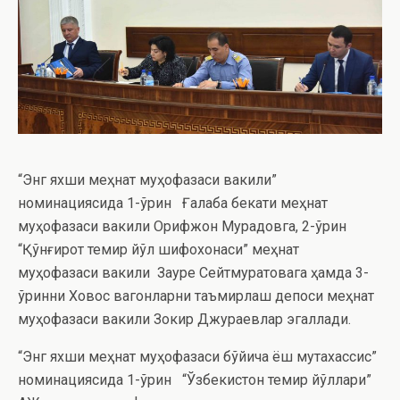
“Энг яхши меҳнат муҳофазаси вакили”
номинациясида 1-ўрин Ғалаба бекати меҳнат
муҳофазаси вакили Орифжон Мурадовга, 2-ўрин
“Қўнғирот темир йўл шифохонаси” меҳнат
муҳофазаси вакили Зауре Сейтмуратовага ҳамда 3-
ўринни Ховос вагонларни таъмирлаш депоси меҳнат
муҳофазаси вакили Зокир Джураевлар эгаллади.
“Энг яхши меҳнат муҳофазаси бўйича ёш мутахассис”
номинациясида 1-ўрин “Ўзбекистон темир йўллари”