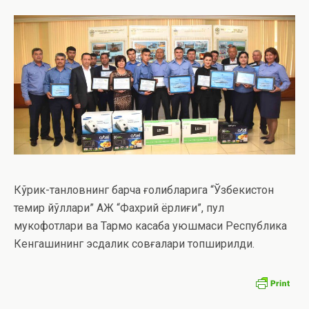
Кўрик-танловнинг барча ғолибларига “Ўзбекистон
темир йўллари” АЖ “Фахрий ёрлиғи”, пул
мукофотлари ва Тармоқ касаба уюшмаси Республика
Кенгашининг эсдалик совғалари топширилди.