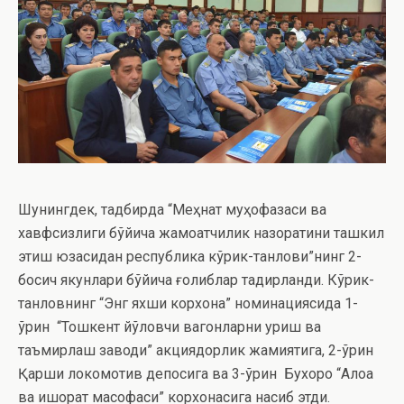
Шунингдек, тадбирда “Меҳнат муҳофазаси ва
хавфсизлиги бўйича жамоатчилик назоратини ташкил
этиш юзасидан республика кўрик-танлови”нинг 2-
босқич якунлари бўйича ғолиблар тақдирланди. Кўрик-
танловнинг “Энг яхши корхона” номинациясида 1-
ўрин “Тошкент йўловчи вагонларни қуриш ва
таъмирлаш заводи” акциядорлик жамиятига, 2-ўрин
Қарши локомотив депосига ва 3-ўрин Бухоро “Алоқа
ва ишорат масофаси” корхонасига насиб этди.