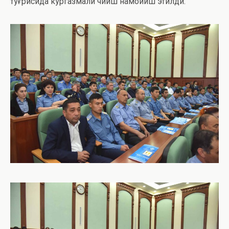
тўғрисида кўргазмали чиқиш намойиш этилди.