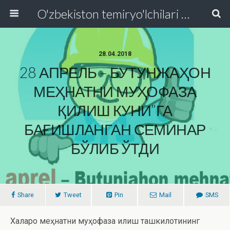
O'zbekiston temiryo'lchilari va transport quruvchilari kasaba uyushmasi Respublika Kengashi
28.04.2018
28 АПРЕЛЬ – БУТУНЖАҲОН
МЕҲНАТНИ МУҲОФАЗА
ҚИЛИШ КУНИ”ГА
БАҒИШЛАНГАН СЕМИНАР
БЎЛИБ ЎТДИ
Share
Tweet
Pin
Mail
SMS
Халқаро меҳнатни муҳофаза қилиш ташкилотининг