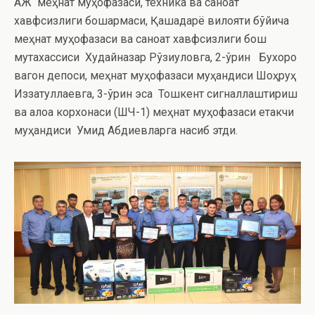
АЖ меҳнат муҳофазаси, техника ва саноат
хавфсизлиги бошқармаси, Қашқадарё вилояти бўйича
меҳнат муҳофазаси ва саноат хавфсизлиги бош
мутахассиси Худайназар Рўзиқуловга, 2-ўрин Бухоро
вагон депоси, меҳнат муҳофазаси муҳандиси Шоҳруҳ
Иззатуллаевга, 3-ўрин эса Тошкент сигналлаштириш
ва алоқа корхонаси (ШЧ-1) меҳнат муҳофазаси етакчи
муҳандиси Умид Абдиевларга насиб этди.