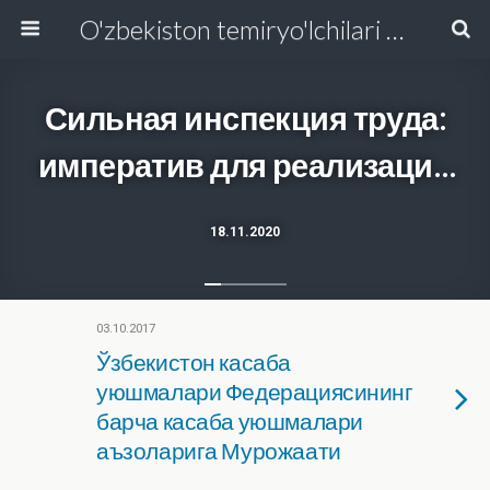
O'zbekiston temiryo'lchilari va transport quruvchilari kasaba uyushmasi Respublika Kengashi
Сильная инспекция труда:
императив для реализации
антикризисной политики и
18.11.2020
мер
03.10.2017
Ўзбекистон касаба
уюшмалари Федерациясининг
барча касаба уюшмалари
аъзоларига Мурожаати