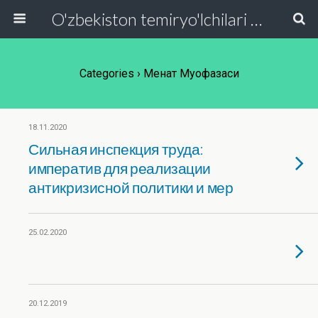
O'zbekiston temiryo'lchilari va transport quruvchilari kasaba uyushmasi Respublika Kengashi
Categories ›
Меҳнат Муҳофазаси
18.11.2020
Сильная инспекция труда:
императив для реализации
антикризисной политики и мер
25.02.2020
20.12.2019