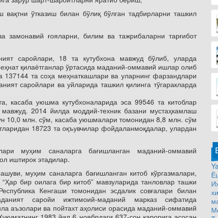
ш вақтни ўтказиш билан бўлиқ бўлган тадбирларни ташкил
а замонавий ғояларни, билим ва тажрибаларни тарғибот
ят саройлари, 18 та кутубхона мавжуд бўлиб, уларда
меҳнат қилаётганлар ўртасида маданий-оммавий ишлар олиб
а 137144 та соҳа меҳнаткашлари ва уларнинг фарзандлари
аният саройлари ва уйларида ташкил қилинга тўгаракларда
.
а, касаба уюшма кутубхоналарида эса 99546 та китоблар
) мавжуд. 2014 йилда моддий-техник базани мустаҳкамлаш
ун 10,0 млн. сўм, касаба уюшмалари томонидан 8,8 млн. сўм
атларидан 18723 та оқъувчилар фойдаланмоқдалар, улардан
ри муҳим саналарга бағишланган маданий-оммавий
ол иштирок этадилар.
Ya
ашуви, муҳим саналарга бағишланган китоб кўргазмалари,
Ё
”, “Ҳар бир оилага бир китоб” мавзуларида танловлар ташки
И
еспублика Кенгаши томонидан эсдалик совғалари билан
х
аданият саройи ижтимоий-маданий марказ сифатида
м
ила аъзолари ва пойтахт аҳолиси орасида маданий-оммавий
М
Хукуматнинг 1983 йил 6 ноябрдаги 637-сон қарорига асосан