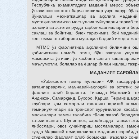
Республика аҳамиятидаги маданий мерос объект
ўтказишни истаган барча кишилар учун зарур бўл
йўналиши меҳнаткашлар ва аҳолига маданий 
мустақиллигимизга масъуллик туйғуларни таркиб т
ахлоқий ва эстетик руҳда тарбиялаш ишларини бер
сақлаш ва бойитиш: буюк тарихимиз, бой маданий
кенг омма эътиборини мустақил бадиий ижодга жал
МТМС ўз фаолиятида аҳолининг билимини ошир
қобилиятини намоён этиш, бўш вақтдан унум
жамоасига ўз иши, ўз касбини севган кишилар жам
маълумотли, болалар ва ёшлар билан ишлаш тажри
МАДАНИЯТ САРОЙЛА
«Ўзбекистон темир йўллари» АЖ тасарруфида
ватанпарварлик, маънавий-аҳлоқий ва эстетик 
фаолият олиб бораяпти. Тизимда Марказий те
Андижон, Самарқанд, Бухоро, Қарши, Термиз шаҳа
клублари ҳам самарали фаолият юритиб келмо
темирйўлчилари ва транспрт қурувчилари касаб
масканлари замон талабига тўлиқ жавоб берадига
таъминланган. Шунингдек, саройларда ташкил эти
либослари, овоз кучайтириш мосламалари, замон
кунда Марказий темирюлчилар маданият саройида 2
студиялар фаолият олиб бормоқда, аъзолар сони