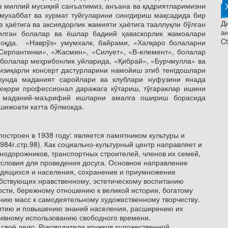
з миллий мусиқий санъатимиз, анъана ва қадриятларимизни
мухаббат ва хурмат туйгуларини сингдириш мақсадида бир
Ди
 ҳаётига ва аксиядорлик жамияти ҳаётига тааллуқли бўлган
а
илган болалар ва ёшлар бадиий ҳаваскорлик жамоалари
Ct
нмоқда. «Наврўз» умумхалк, байрами, «Халқаро болаларни
Серпантинки», «Жасмин», «Силует», «В-елемент», болалар
болалар меҳрибонлик уйларида, «Қибрай», «Бурчмулла» ва
изиқарли консерт дастурларини намойиш этиб тенгдошлари
 кунда маданият саройлари ва клублари нуфузини янада
юқори профессионал даражага кўтариш, тўгараклар ишини
, маданий-маърифий ишларни амалга ошириш борасида
шижоати катта бўлмокда.
остроен в 1938 году: является памятником культуры и
984г.стр.98). Как социально-культурный центр направляет и
нодорожников, транспортных строителей, членов их семей,
условия для проведения досуга. Основное направление
удящихся и населения, сохранение и приумножение
обствующих нравственному, эстетическому воспитанию
ости, бережному отношению к великой истории, богатому
нию масс к самодеятельному художественному творчеству.
витию и повышению знаний населения, расширению их
тивному использованию свободного времени.
своё дело. Руководители кружков художественной