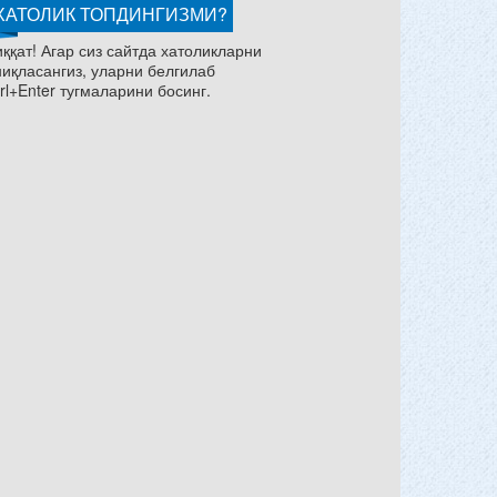
ХАТОЛИК ТОПДИНГИЗМИ?
ққат! Агар сиз сайтда хатоликларни
ниқласангиз, уларни белгилаб
rl+Enter тугмаларини босинг.