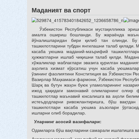
Маданият ва спорт
Ўзбекистон Республикаси мустақилликка эришг
амалга ошириш бошланди. Бу жараёнда маъна
йўналишларидан бири қилиб тан олинди. Бу 
ташкилотларини тубдан янгилашни талаб қилади. М
касаба уюшма маданий-маърифий ташкилотлари 
ҳужжатларни ишлаб чиқишни талаб қилди. Мадан
хўжаликлар маблағлари эвазига қурилган маданият
аҳолига хизмат кўрсатиш учун касаба уюшмала
ўзининг фаолиятини Конститиция ва Ўзбекистон Ре
Вазирлар Маҳкамаси фармони, Ўзбекистон Респуб
Шарқ ва бутун жаҳон буюк уламоларининг назари
ижод ҳақидаги замонавий олимларнинг олғир 
ташкилотлар маънавий юксалишга ва аҳоли билим
истеъдодларни ривожлантиришга, бўш вақтда
ташкилотлари касаба уюшма аъзолари ўртаси
ишларни олиб борадилар.
Уларнинг асосий вазифалари:
Одамларга бўш вақтларини самарали ишлатишга в
Аҳолининг маданий, маърифий ва ижодий фаолияти