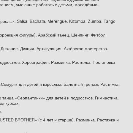
ванием, умеющие работать с детьми, молодёжью.
рослых. Salsa. Bachata. Merengue. Kizomba. Zumba. Tango
 коррекция фигуры). Арабский танец. Шейпинг. Фитбол.
 Дыхание. Дикция. Артикуляция. Актёрское мастерство.
одростков. Хореография. Разминка. Растяжка. Постановка
«Семург» для детей и взрослых. Балетный тренаж. Растяжка.
 танца «Серпантинки» для детей и подростков. Гимнастика.
конкурсах.
.
USTED BROTHER» (с 4 лет и старше). Разминка. Растяжка и
.