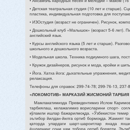
• Ансамбль народных песен и мелодий – маком (16 
• Детская театральная студия (10 лет и старше). С
пластика, индивидуальная подготовка для поступа
• ИЗОстудия (возраст не ограничен). Рисунок, комп
• Дошкольный клуб «Малышок» (возраст 5-6 лет). П
английский язык.
• Курсы английского языка (5 лет и старше). Разгов
школьного и дошкольного возраста.
• Модельная школа. Техника подиумного шага, пост
• Кружок дизайнеров, рисунок и мода, кройки и шить
• Йога. Хатха йога: дыхательные упражнения, меди
релаксация.
Телефоны для справок: 299-74-78; 299-76-13, 237-8
«ЛОКОМОТИВ» МАРКАЗИЙ ЖИСМОНИЙ ТАРБИЯ 
Мамлакатимизда Превидентимиз Ислом Каримов 
тарбиялаш, келажагимиз ворисларини спорт- соғ
кўламли ишлар бажарилмоқда. «Ўзбекистон темир
эътибор йилдан-йилга ортиб бормоқда. Жамият т
қаторда улардаги шарт-шароитлар янада яхши
ёшларнинг сони ҳам тобора ортиб боряпти. Эъти