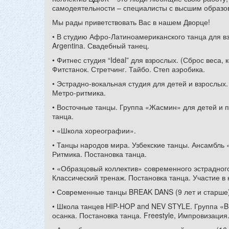
самодеятельности – специалисты с высшим образо
Мы рады приветствовать Вас в нашем Дворце!
• В студию Афро-Латиноамериканского танца для вз
Argentina. Свадебный танец.
• Фитнес студия “Ideal” для взрослых. (Сброс веса,
Фитстанок. Стретчинг. Тайбо. Степ аэробика.
• Эстрадно-вокальная студия для детей и взрослых.
Метро-ритмика.
• Восточные танцы. Группа «Жасмин» для детей и п
танца.
• «Школа хореографии».
• Танцы народов мира. Узбекские танцы. Ансамбль 
Ритмика. Постановка танца.
• «Образцовый коллектив» современного эстрадного
Классический тренаж. Постановка танца. Участие в 
• Современные танцы BREAK DANS (9 лет и старше)
• Школа танцев HIP-HOP and NEV STYLE. Группа «B
осанка. Постановка танца. Freestyle, Импровизация