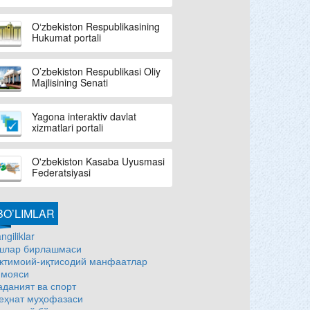
O‘zbekiston Respublikasining
Hukumat portali
O’zbekiston Respublikasi Oliy
Majlisining Senati
Yagona interaktiv davlat
xizmatlari portali
O'zbekiston Kasaba Uyusmasi
Federatsiyasi
BO’LIMLAR
ngiliklar
шлар бирлашмаси
жтимоий-иқтисодий манфаатлар
имояси
аданият ва спорт
еҳнат муҳофазаси