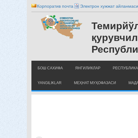
Корпоратив почта
Электрон хужжат айланмас
Темирйўл
қурувчил
Республи
БОШ САХИФА
ЯНГИЛИКЛАР
РЕСПУБЛИКА
YANGILIKLAR
МЕҲНАТ МУҲОФАЗАСИ
МАДА