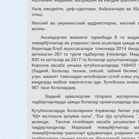
Халқ ижодиёти, урф-одатлари, байрамлари ва бў
этиш;
Миллий ва умуминсоний қадриятларни, миллий в
қилиш.
Аксиядорлик жамияти таркибида 8 та мадани
темирйўлчилар ва уларнинг оила аъзолари ҳамда 
борилади.Клуб муассасалари томонида 2014 йилд
қатнашган 261 та турли тадбирлар ўтказилди. Мад
830 та катталар ва 2417 та болалар шуғулланмоқда
Корхона касаба уюшма кутубхоналарида 149403 т
(бадиий, болалар, техник, сиёсий, табиий билим
учун, жамият томонидан китобларни сотиб олиш уч
миқдорда маблағ ажратилган эди. Кутибхона хизм
967 таси болалардир.
Бадиий ҳаваскорлик тўгараги иштирокчила
тадбирларларда ҳамда болалар оромгоҳларида фа
Кутубхоналарда болаларнинг ёзувчилар билан учр
“Кўп мутоаала қилувчи оила”, “Енг зўр кутубхона 
қилинди. Танлов ғолиблари касаба уюшмалри Р
тақдирландилар. Марказий темирйўлчилар м
темирйўлчилар транспорт қурувчилари, уларнинг о
тадбирларни ташкил этади ва йўналтириб туради. 