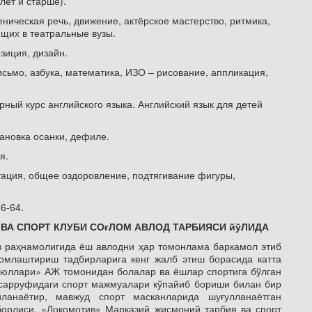
лет и старше).
ценическая речь, движение, актёрское мастерство, ритмика,
ющих в театральные вузы.
озиция, дизайн.
исьмо, азбука, математика, ИЗО – рисование, аппликация,
орный курс английского языка. Английский язык для детей
ановка осанки, дефиле.
я.
тация, общее оздоровление, подтягивание фигуры,
6-64.
ВА СПОРТ КЛУБИ СОғЛОМ АВЛОД ТАРБИЯСИ йўЛИДА
раҳнамолигида ёш авлодни ҳар томонлама баркамол этиб
ломлаштириш тадбирларига кенг жалб этиш борасида катта
 юллари» АЖ томонидан болалар ва ёшлар спортига бўлган
асарруфидаги спорт мажмуалари кўпайиб бориши билан бир
ланаётир, мавжуд спорт масканларида шуғулланаётган
борлиси, «Локомотив» Марказий жисмоний тарбия ва спорт