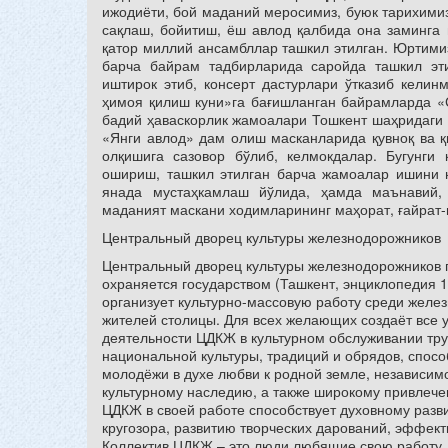
ижодиёти, бой маданий меросимиз, буюк тарихими
сақлаш, бойитиш, ёш авлод қалбида она заминга 
қатор миллий ансамбллар ташкил этилган. Юртимиз
барча байрам тадбирларида саройда ташкил эт
иштирок этиб, консерт дастурлари ўтказиб кели
ҳимоя қилиш куни»га бағишланган байрамларда «
бадий ҳаваскорлик жамоалари Тошкент шаҳридаги 
«Янги авлод» дам олиш масканларида қувноқ ва қ
олқишига сазовор бўлиб, келмокдалар. Бугунги
ошириш, ташкил этилган барча жамоалар ишини 
янада мустаҳкамлаш йўлида, ҳамда маънавий
маданият маскани ходимларининг маҳорат, ғайрат-
Центральный дворец культуры железнодорожников
Центральный дворец культуры железнодорожников п
охраняется государством (Ташкент, энциклопедия 1
организует культурно-массовую работу среди желез
жителей столицы. Для всех желающих создаёт все 
деятельности ЦДКЖ в культурном обслуживании тр
национальной культуры, традиций и обрядов, спос
молодёжи в духе любви к родной земле, независим
культурному наследию, а также широкому привлече
ЦДКЖ в своей работе способствует духовному раз
кругозора, развитию творческих дарований, эффек
Коллектив ЦДКЖ – это люди любящие свою работу, 