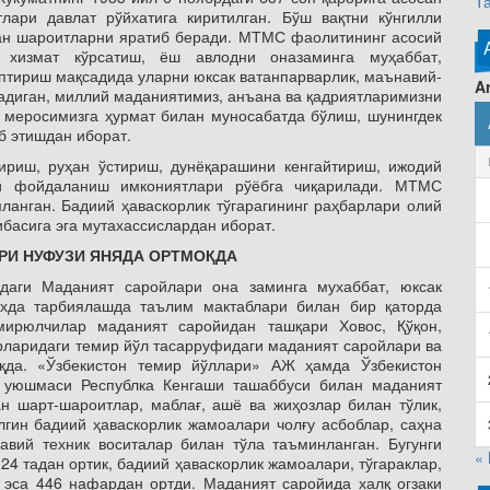
Т
лари давлат рўйхатига киритилган. Бўш вақтни кўнгилли
ган шароитларни яратиб беради. МТМС фаолитининг асосий
хизмат кўрсатиш, ёш авлодни оназаминга муҳаббат,
оптириш мақсадида уларни юксак ватанпарварлик, маънавий-
Ar
адиган, миллий маданиятимиз, анъана ва қадриятларимизни
 меросимизга ҳурмат билан муносабатда бўлиш, шунингдек
б этишдан иборат.
иш, руҳан ўстириш, дунёқарашини кенгайтириш, ижодий
ли фойдаланиш имкониятлари рўёбга чиқарилади. МТМС
ланган. Бадиий ҳаваскорлик тўгарагининг раҳбарлари олий
басига эга мутахассислардан иборат.
РИ НУФУЗИ ЯНЯДА ОРТМОҚДА
ги Маданият саройлари она заминга мухаббат, юксак
рухда тарбиялашда таълим мактаблари билан бир қаторда
мирюлчилар маданият саройидан ташқари Ховос, Қўқон,
рларидаги темир йўл тасарруфидаги маданият саройлари ва
қда. «Ўзбекистон темир йўллари» АЖ ҳамда Ўзбекистон
а уюшмаси Республка Кенгаши ташаббуси билан маданият
н шарт-шароитлар, маблағ, ашё ва жиҳозлар билан тўлик,
лгин бадиий ҳаваскорлик жамоалари чолғу асбоблар, саҳна
авий техник воситалар билан тўла таъминланган. Бугунги
«
4 тадан ортик, бадиий ҳаваскорлик жамоалари, тўгараклар,
 эса 446 нафардан ортди. Маданият саройида халқ огзаки