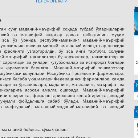
ТЕЛЕФОНЛАРИ
ан сўнг маданий-маърифий соҳада тубдаб ўзгаришларни
вий ва маърифий соҳалар давлат сиёсатининг муҳим
эса ўз ўрнида республикамизнинг маданий-маърифий
устақиллик ғояси ва миллий- маънавий ислоҳотлар асосида
фаолияти ўзгартирилди, бу эса янги тартибга солувчи
ий-маърифий ташкилотлар бу корхоналар, ташкилотлар ва
 саройлари ва уйлари, кутубхоналар ва истироҳат боғлари
ри қарамоғига берилган. Маданий-маърифий ташкилотлар
спубликаси қонунлари, Республика Президенти фармонлари,
ликаси Касаба уюшмалари Федерацияси фармонлари, ҳамда
ялари ва ўрганишлари, маданият, маънавият, маърифат ва
фикрларига асосан амалга оширади. Маданий-маърифий
ини оширишга, фикрлаш доирасини кенгайтиришга, ижодий
н унумли фойдалишга сабаб бўлади. Маданий-маърифий
да мафкуравий, маънавий,маданий-маърифий ва ижодий
а маънавий бойишга кўмаклашиш;
га зарур шарт-шароитларни яратиб бериш;