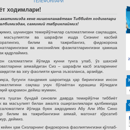
ТЕЛЕФОНЛАРИ
ёт ходимлари!
лакатимизда кенг нишонланаётган Тиббиёт ходимлари
қалбимиздан, самимий табриклаймиз!
қимиз, шунингдек темирйўлчилар саломатлигини сақлашдек,
а масъулиятли ва шарафли ишда Сизнинг касбий
ҳоратингиз, билим ва тажрибангиз, фидокорона
натларингизни ва инсонийлик фазилатларингизни ҳамиша
ак қадрлаймиз.
он саломатлиги йўлида кунни тунга улаб, ўз шахсий
оватларини аямайдиган Сиз – шарафли касб эгаларининг
аққатли ва эзгу фаолияти қанча эъзозланса, арзийди.
иқса, бугунги пандемия шароитида ҳар бирингизни инсон
оматлигини сақлаш учун бўлаётган курашиш йўлидаги
иқий қаҳрамон дейиш мумкин.
ига тушган бундай синовли даврда темирйўлчи тиббиёт
к ва масъулият билан амалга оширганликлари қалбимизда
л саломатлиги йўлида буюк аждодимиз Абу Али Ибн Сино
р билим ва тажрибангизни аямай, матонат кўрсатиб
кур, деймиз.
 кейин ҳам Сизларнинг фидокорона фаолиятингизни қўллаб-