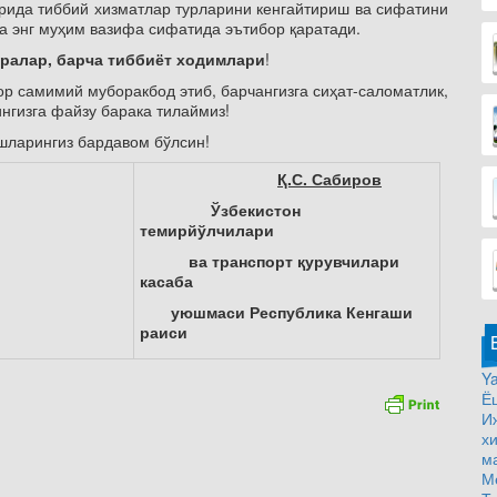
арида тиббий хизматлар турларини кенгайтириш ва сифатини
а энг муҳим вазифа сифатида эътибор қаратади.
ралар, барча тиббиёт ходимлари
!
ор самимий муборакбод этиб, барчангизга сиҳат-саломатлик,
нгизга файзу барака тилаймиз!
шларингиз бардавом бўлсин!
Қ.С. Сабиров
Ўзбекистон
темирйўлчилари
ва транспорт қурувчилари
касаба
уюшмаси Республика Кенгаши
раиси
Ya
Ё
И
х
м
М