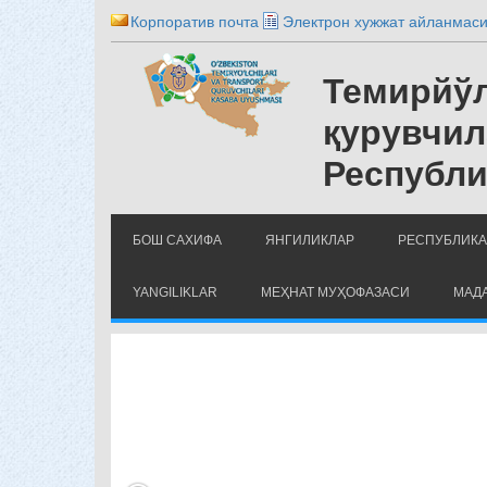
Корпоратив почта
Электрон хужжат айланмас
Темирйўл
қурувчил
Республи
БОШ САХИФА
ЯНГИЛИКЛАР
РЕСПУБЛИКА
YANGILIKLAR
МЕҲНАТ МУҲОФАЗАСИ
МАДА