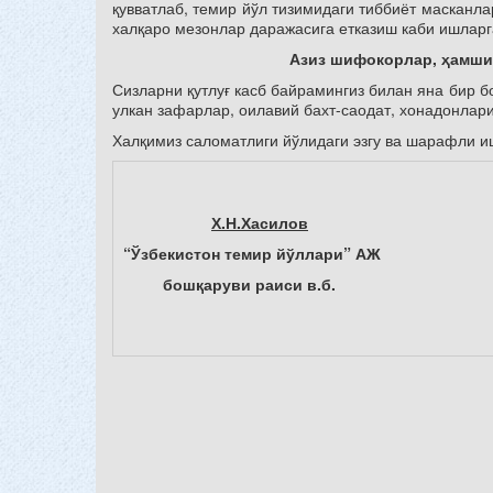
қувватлаб, темир йўл тизимидаги тиббиёт масканл
халқаро мезонлар даражасига етказиш каби ишларг
Азиз шифокорлар, ҳамши
Сизларни қутлуғ касб байрамингиз билан яна бир б
улкан зафарлар, оилавий бахт-саодат, хонадонлари
Халқимиз саломатлиги йўлидаги эзгу ва шарафли и
Х.Н.Хасилов
“Ўзбекистон темир йўллари” АЖ
бошқаруви раиси в.б.