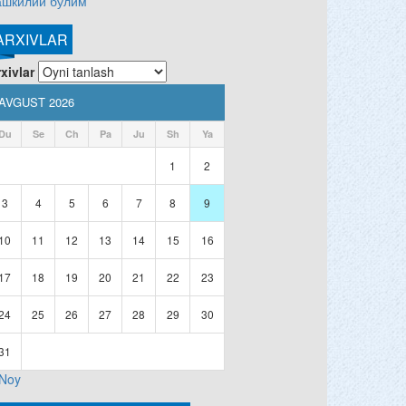
ашкилий бўлим
ARXIVLAR
xivlar
AVGUST 2026
Du
Se
Ch
Pa
Ju
Sh
Ya
1
2
3
4
5
6
7
8
9
10
11
12
13
14
15
16
17
18
19
20
21
22
23
24
25
26
27
28
29
30
31
 Noy