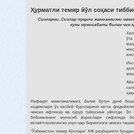
Ҳурматли темир йўл соҳаси тибби
Сизларни, Сизлар орқали жамоангизни мам
куни муносабати билан чин 
Хал
ўт
ма
меҳ
юкс
Инс
ҳал
маш
Айн
сал
ҳақ
Нафақат мамлакатимиз, балки бутун дунё бош
ходимлари ўз касбий бурчларини катта фидойили
чексиз ифтихор ва ғурур туйғусини уйғотди. Э
бобомизнинг муносиб ворислари сифатида бо
келаётганлигингиз учун ҳар бирингизга чексиз ташак
“Ўзбекистон темир йўллари” АЖ раҳбарияти бундан