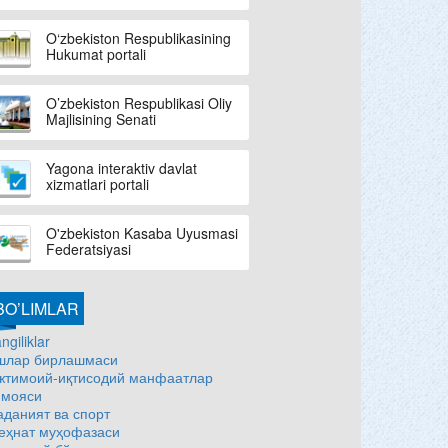
O‘zbekiston Respublikasining
Hukumat portali
O’zbekiston Respublikasi Oliy
Majlisining Senati
Yagona interaktiv davlat
xizmatlari portali
O'zbekiston Kasaba Uyusmasi
Federatsiyasi
BO’LIMLAR
ngiliklar
шлар бирлашмаси
жтимоий-иқтисодий манфаатлар
имояси
аданият ва спорт
еҳнат муҳофазаси