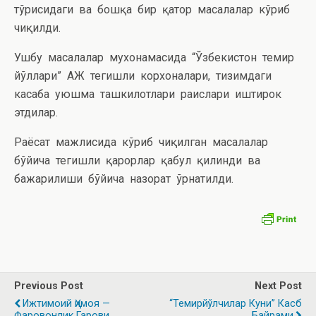
тўғрисидаги ва бошқа бир қатор масалалар кўриб
чиқилди.
Ушбу масалалар мухонамасида “Ўзбекистон темир
йўллари” АЖ тегишли корхоналари, тизимдаги
касаба уюшма ташкилотлари раислари иштирок
этдилар.
Раёсат мажлисида кўриб чиқилган масалалар
бўйича тегишли қарорлар қабул қилинди ва
бажарилиши бўйича назорат ўрнатилди.
Previous Post
Next Post
Ижтимоий Ҳимоя —
“Темирйўлчилар Куни” Касб
Фаровонлик Гарови
Байрами