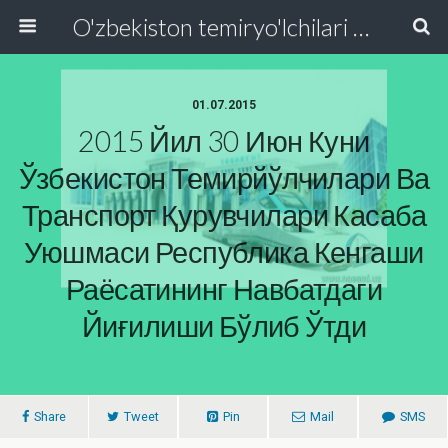
O'zbekiston temiryo'lchilari va transport quruvchilari kasaba uyushmasi Respublika Kengashi
01.07.2015
2015 Йил 30 Июн Куни
Ўзбекистон Темирйўлчилари Ва
Транспорт Қурувчилари Касаба
Уюшмаси Республика Кенгаши
Раёсатининг Навбатдаги
Йиғилиши Бўлиб Ўтди
Share
Tweet
Pin
Mail
SMS