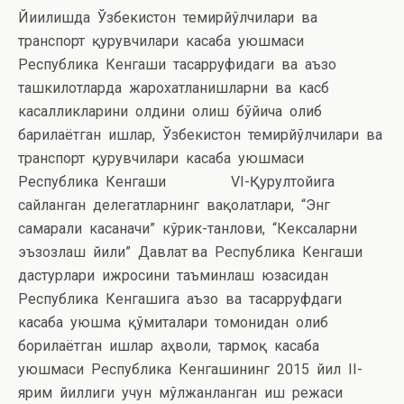
Йиғилишда Ўзбекистон темирйўлчилари ва
транспорт қурувчилари касаба уюшмаси
Республика Кенгаши тасарруфидаги ва аъзо
ташкилотларда жарохатланишларни ва касб
касалликларини олдини олиш бўйича олиб
барилаётган ишлар, Ўзбекистон темирйўлчилари ва
транспорт қурувчилари касаба уюшмаси
Республика Кенгаши VI-Қурултойига
сайланган делегатларнинг вақолатлари, “Энг
самарали касаначи” кўрик-танлови, “Кексаларни
эъзозлаш йили” Давлат ва Республика Кенгаши
дастурлари ижросини таъминлаш юзасидан
Республика Кенгашига аъзо ва тасарруфдаги
касаба уюшма қўмиталари томонидан олиб
борилаётган ишлар аҳволи, тармоқ касаба
уюшмаси Республика Кенгашининг 2015 йил II-
ярим йиллиги учун мўлжанланган иш режаси